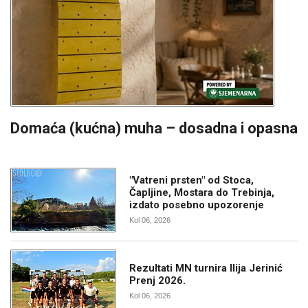
Domaća (kućna) muha – dosadna i opasna
"Vatreni prsten" od Stoca,
Čapljine, Mostara do Trebinja,
izdato posebno upozorenje
Kol 06, 2026
Rezultati MN turnira Ilija Jerinić
Prenj 2026.
Kol 06, 2026