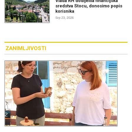
Vlada RH dodijelila financijska
sredstva Stocu, donosimo popis
korisnika
Srp 23, 2026
ZANIMLJIVOSTI