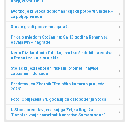
Božji, čuvaru mili“
Evo tko je iz Stoca dobio financijsku potporu Vlade RH
za poljoprivredu
Stolac gradi podzemnu garažu
Priča o mladom Stočaninu: Sa 13 godina Kenan već
osvaja MVP nagrade
Nerin Dizdar donio Odluku, evo tko će dobiti sredstva
u Stocu i za koje projekte
Stolac bilježi rekordni fiskalni promet i najviše
zaposlenih do sada
Predstavljen Zbornik “Stolačko kulturno proljeće
2026”
Foto: Obilježena 34. godišnjica oslobođenja Stoca
U Stocu predstavljena knjiga Željka Raguža
"Razotkrivanje nametnutih narativa Samoprogon“