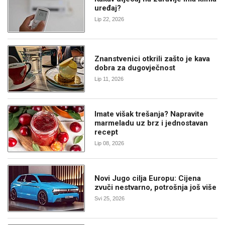
uređaj?
Lip 22, 2026
Znanstvenici otkrili zašto je kava
dobra za dugovječnost
Lip 11, 2026
Imate višak trešanja? Napravite
marmeladu uz brz i jednostavan
recept
Lip 08, 2026
Novi Jugo cilja Europu: Cijena
zvuči nestvarno, potrošnja još više
Svi 25, 2026