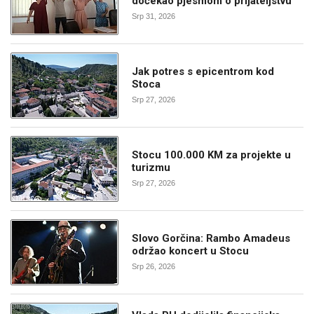
dočekao pjesmom o prijateljstvu
Srp 31, 2026
Jak potres s epicentrom kod
Stoca
Srp 27, 2026
Stocu 100.000 KM za projekte u
turizmu
Srp 27, 2026
Slovo Gorčina: Rambo Amadeus
održao koncert u Stocu
Srp 26, 2026