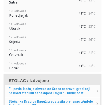
40°C
22°C
Sutra
10. kolovoza
41°C
24°C
Ponedjeljak
11. kolovoza
42°C
25°C
Utorak
12. kolovoza
42°C
26°C
Srijeda
13. kolovoza
41°C
24°C
Četvrtak
14. kolovoza
41°C
24°C
Petak
STOLAC / Izdvojeno
Filipović: Naša je obveza od Stoca napraviti grad koji
će imati stabilnu sadašnjost i sigurnu budućnost
Stočanka Dragica Raguž predstavila prvijenac „Anđele