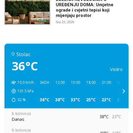
UREĐENJU DOMA: Umjetne
ograde i cvjetni tepisi koji
mijenjaju prostor
Srp 22, 2026
Stolac
36°C
Vedro
10.0 km/h
SADA
12:00
15:00
18:00
21:00
00:00
101.5
kPa
36°C
38°C
33°C
25°C
23°C
23°C
32
%
8. kolovoza
38°C
23°C
Danas
9. kolovoza