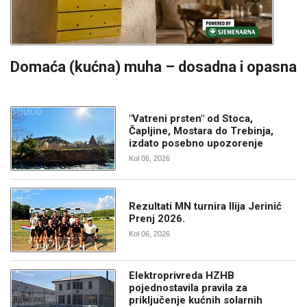
Domaća (kućna) muha – dosadna i opasna
"Vatreni prsten" od Stoca,
Čapljine, Mostara do Trebinja,
izdato posebno upozorenje
Kol 06, 2026
Rezultati MN turnira Ilija Jerinić
Prenj 2026.
Kol 06, 2026
Elektroprivreda HZHB
pojednostavila pravila za
priključenje kućnih solarnih