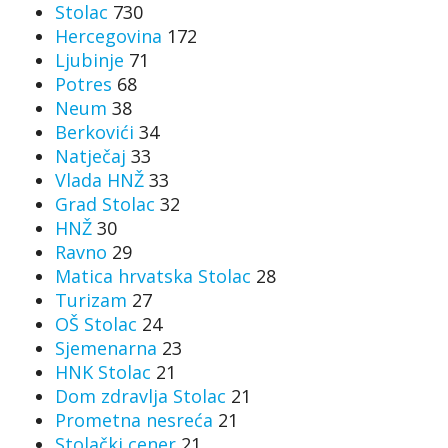
Stolac
730
Hercegovina
172
Ljubinje
71
Potres
68
Neum
38
Berkovići
34
Natječaj
33
Vlada HNŽ
33
Grad Stolac
32
HNŽ
30
Ravno
29
Matica hrvatska Stolac
28
Turizam
27
OŠ Stolac
24
Sjemenarna
23
HNK Stolac
21
Dom zdravlja Stolac
21
Prometna nesreća
21
Stolački cener
21