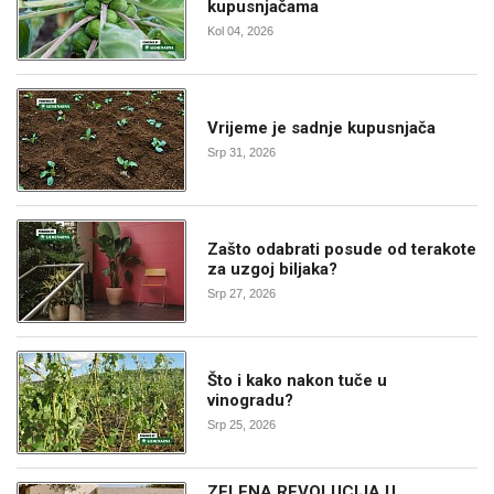
kupusnjačama
Kol 04, 2026
Vrijeme je sadnje kupusnjača
Srp 31, 2026
Zašto odabrati posude od terakote
za uzgoj biljaka?
Srp 27, 2026
Što i kako nakon tuče u
vinogradu?
Srp 25, 2026
ZELENA REVOLUCIJA U