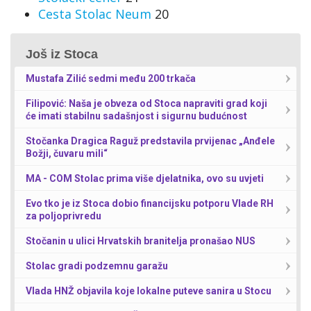
Cesta Stolac Neum
20
Još iz Stoca
Mustafa Zilić sedmi među 200 trkača
Filipović: Naša je obveza od Stoca napraviti grad koji
će imati stabilnu sadašnjost i sigurnu budućnost
Stočanka Dragica Raguž predstavila prvijenac „Anđele
Božji, čuvaru mili“
MA - COM Stolac prima više djelatnika, ovo su uvjeti
Evo tko je iz Stoca dobio financijsku potporu Vlade RH
za poljoprivredu
Stočanin u ulici Hrvatskih branitelja pronašao NUS
Stolac gradi podzemnu garažu
Vlada HNŽ objavila koje lokalne puteve sanira u Stocu