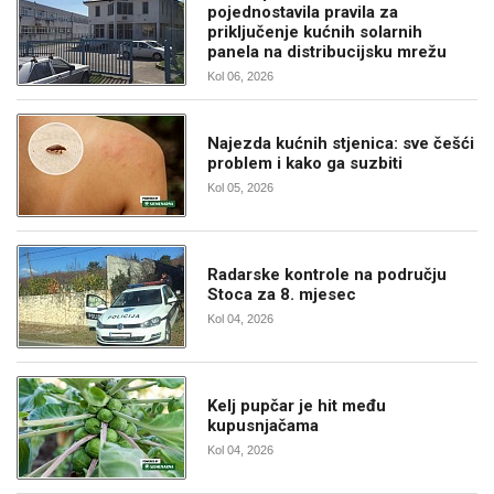
pojednostavila pravila za
priključenje kućnih solarnih
panela na distribucijsku mrežu
Kol 06, 2026
Najezda kućnih stjenica: sve češći
problem i kako ga suzbiti
Kol 05, 2026
Radarske kontrole na području
Stoca za 8. mjesec
Kol 04, 2026
Kelj pupčar je hit među
kupusnjačama
Kol 04, 2026