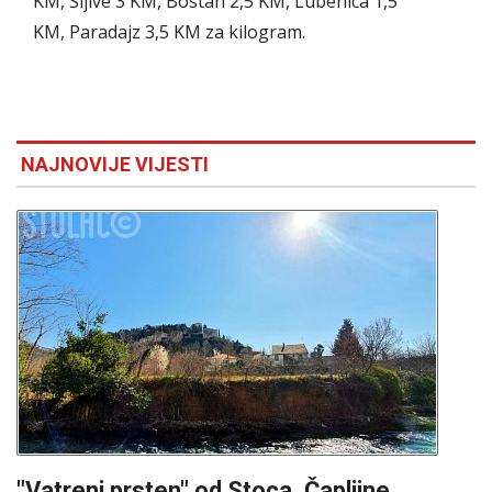
KM, Šljive 3 KM, Bostan 2,5 KM, Lubenica 1,5
KM, Paradajz 3,5 KM za kilogram.
NAJNOVIJE VIJESTI
"Vatreni prsten" od Stoca, Čapljine,