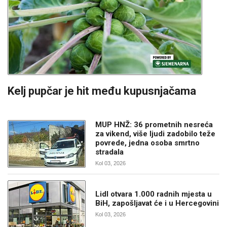
Kelj pupčar je hit među kupusnjačama
MUP HNŽ: 36 prometnih nesreća
za vikend, više ljudi zadobilo teže
povrede, jedna osoba smrtno
stradala
Kol 03, 2026
Lidl otvara 1.000 radnih mjesta u
BiH, zapošljavat će i u Hercegovini
Kol 03, 2026