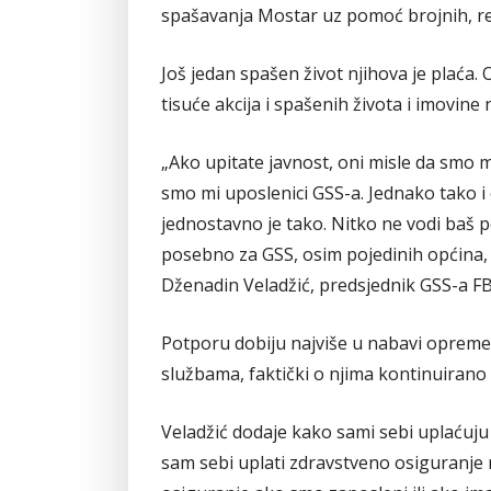
spašavanja Mostar uz pomoć brojnih, rek
Još jedan spašen život njihova je plaća.
tisuće akcija i spašenih života i imovine n
„Ako upitate javnost, oni misle da smo 
smo mi uposlenici GSS-a. Jednako tako i
jednostavno je tako. Nitko ne vodi baš
posebno za GSS, osim pojedinih općina,
Dženadin Veladžić, predsjednik GSS-a FB
Potporu dobiju najviše u nabavi opreme
službama, faktički o njima kontinuirano 
Veladžić dodaje kako sami sebi uplaćuju
sam sebi uplati zdravstveno osiguranje n