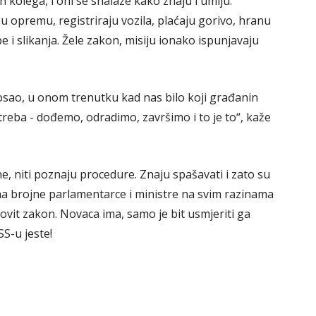
h kolega, i oni se snalaze kako znaju i umiju.
u opremu, registriraju vozila, plaćaju gorivo, hranu
 i slikanja. Žele zakon, misiju ionako ispunjavaju
sao, u onom trenutku kad nas bilo koji građanin
reba - dođemo, odradimo, završimo i to je to“, kaže
ne, niti poznaju procedure. Znaju spašavati i zato su
na brojne parlamentarce i ministre na svim razinama
it zakon. Novaca ima, samo je bit usmjeriti ga
SS-u jeste!