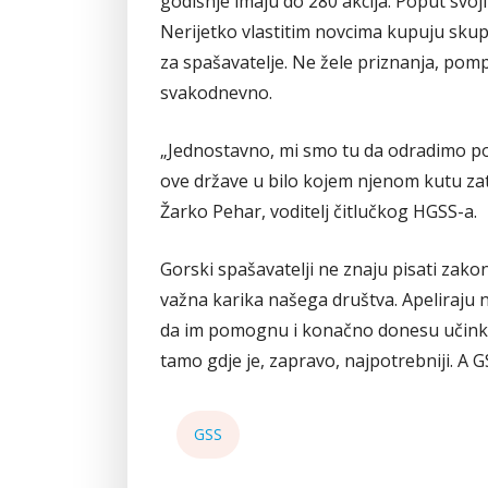
godišnje imaju do 280 akcija. Poput svoji
Nerijetko vlastitim novcima kupuju skup
za spašavatelje. Ne žele priznanja, pompe
svakodnevno.
„Jednostavno, mi smo tu da odradimo po
ove države u bilo kojem njenom kutu zat
Žarko Pehar, voditelj čitlučkog HGSS-a.
Gorski spašavatelji ne znaju pisati zako
važna karika našega društva. Apeliraju 
da im pomognu i konačno donesu učinkov
tamo gdje je, zapravo, najpotrebniji. A G
GSS