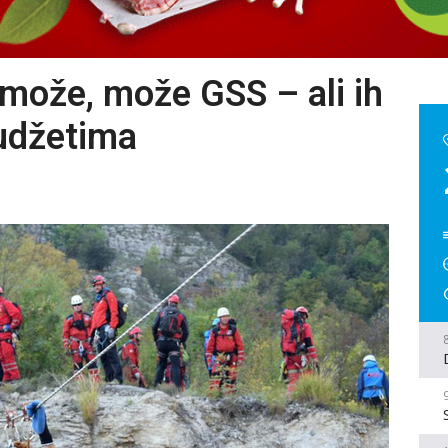
 može, može GSS – ali ih
udžetima