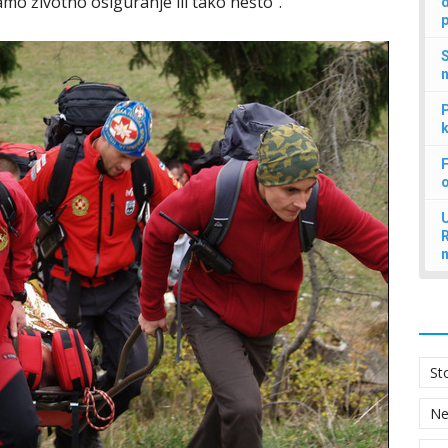
mo životno osiguranje ili tako nešto“.
d
p
S
n
P
k
F
U
St
N