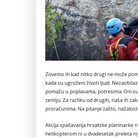
Zovemo ih kad nitko drugi ne može pomoć
kada su ugroženi životi ljudi. Nezaobila
pomažu u poplavama, potresima. Oni su 
zemlju. Za razliku od drugih, naša ih za
proračunima. Na pitanje zašto, nažalost
Akcija spašavanja hrvatske planinarke na
helikopterom ni u dvadesetak preleta nij