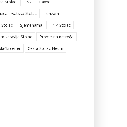
ad Stolac
HNŽ
Ravno
tica hrvatska Stolac
Turizam
 Stolac
Sjemenarna
HNK Stolac
m zdravlja Stolac
Prometna nesreća
olački cener
Cesta Stolac Neum