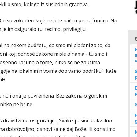
li bismo, kolega iz susjednih gradova.
 Oni su volonteri koje nećete naći u proračunima. Na
ije im osiguralo tu, recimo, privilegiju.
mi na nekom budžetu, da smo mi plaćeni za to, da
F
 oni koji donose zakone misle o nama - tu smo i
n
s
 posebno računa o tome, nitko se ne zauzima
 gdje na lokalnim nivoima dobivamo podršku“, kaže
p
iH.
E
p
, no i ona je povremena. Bez zakona o gorskim
nitko ne brine.
 zdravstveno osiguranje: „Svaki spasioc bukvalno
a dobrovoljnoj osnovi za ne daj Bože. Ili koristimo
N