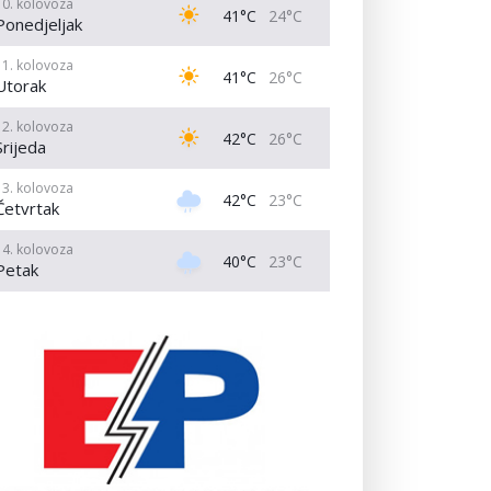
10. kolovoza
41°C
24°C
Ponedjeljak
11. kolovoza
41°C
26°C
Utorak
12. kolovoza
42°C
26°C
Srijeda
13. kolovoza
42°C
23°C
Četvrtak
14. kolovoza
40°C
23°C
Petak