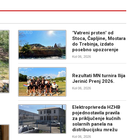
"Vatreni prsten" od
Stoca, Čapljine, Mostara
do Trebinja, izdato
posebno upozorenje
Kol 06, 2026
Rezultati MN turnira Ilija
Jerinić Prenj 2026.
Kol 06, 2026
Elektroprivreda HZHB
pojednostavila pravila
za priključenje kućnih
solarnih panela na
distribucijsku mrežu
Kol 06, 2026