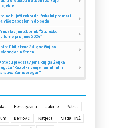
obiti sredstva u Stocu i za koje
rojekte
tolac bilježi rekordni fiskalni promet i
ajviše zaposlenih do sada
redstavljen Zbornik “Stolačko
ulturno proljeće 2026”
oto: Obilježena 34. godišnjica
oslobođenja Stoca
 Stocu predstavljena knjiga Željka
Raguža "Razotkrivanje nametnutih
narativa Samoprogon“
olac
Hercegovina
Ljubinje
Potres
eum
Berkovići
Natječaj
Vlada HNŽ