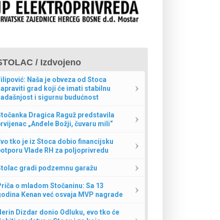
STOLAC / Izdvojeno
ilipović: Naša je obveza od Stoca
apraviti grad koji će imati stabilnu
adašnjost i sigurnu budućnost
Stočanka Dragica Raguž predstavila
rvijenac „Anđele Božji, čuvaru mili“
vo tko je iz Stoca dobio financijsku
otporu Vlade RH za poljoprivredu
Stolac gradi podzemnu garažu
Priča o mladom Stočaninu: Sa 13
godina Kenan već osvaja MVP nagrade
erin Dizdar donio Odluku, evo tko će