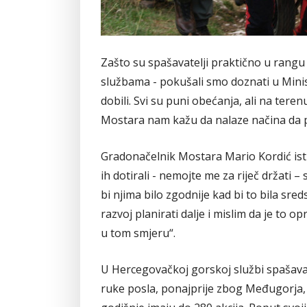
Zašto su spašavatelji praktično u rang
službama - pokušali smo doznati u Minis
dobili. Svi su puni obećanja, ali na teren
Mostara nam kažu da nalaze načina da 
Gradonačelnik Mostara Mario Kordić ist
ih dotirali - nemojte me za riječ držati
bi njima bilo zgodnije kad bi to bila sre
razvoj planirati dalje i mislim da je to
u tom smjeru“.
U Hercegovačkoj gorskoj službi spašavan
ruke posla, ponajprije zbog Međugorja, 