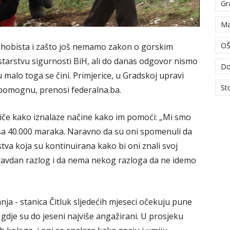
Gr
Ma
OŠ
u hobista i zašto još nemamo zakon o gorskim
tarstvu sigurnosti BiH, ali do danas odgovor nismo
Do
u malo toga se čini. Primjerice, u Gradskoj upravi
St
pomognu, prenosi federalna.ba.
iče kako iznalaze načine kako im pomoći: „Mi smo
 – sa 40.000 maraka. Naravno da su oni spomenuli da
dstva koja su kontinuirana kako bi oni znali svoj
 opravdan razlog i da nema nekog razloga da ne idemo
ja - stanica Čitluk sljedećih mjeseci očekuju pune
gdje su do jeseni najviše angažirani. U prosjeku