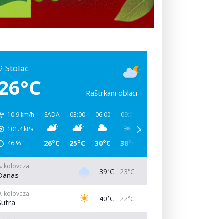
Stolac
26°C
Raštrkani oblaci
10.9 km/h
SADA
03:00
06:00
09:00
12:00
15:00
18:00
101.4
kPa
26°C
25°C
30°C
38°C
38°C
33°C
26°C
46
%
8. kolovoza
39°C
23°C
Danas
9. kolovoza
40°C
22°C
Sutra