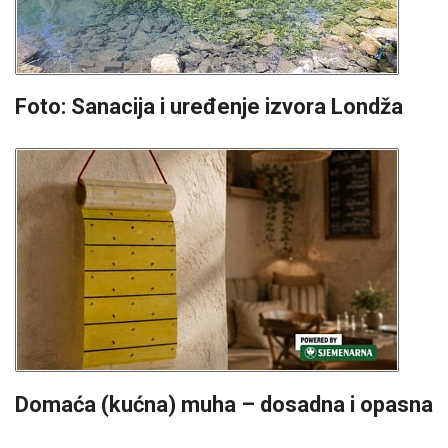
Foto: Sanacija i uređenje izvora Londža
Domaća (kućna) muha – dosadna i opasna