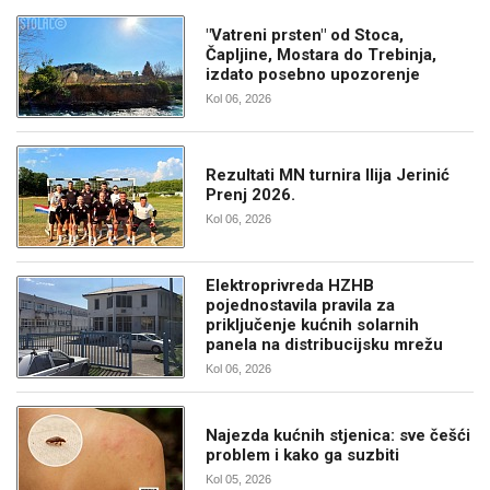
"Vatreni prsten" od Stoca,
Čapljine, Mostara do Trebinja,
izdato posebno upozorenje
Kol 06, 2026
Rezultati MN turnira Ilija Jerinić
Prenj 2026.
Kol 06, 2026
Elektroprivreda HZHB
pojednostavila pravila za
priključenje kućnih solarnih
panela na distribucijsku mrežu
Kol 06, 2026
Najezda kućnih stjenica: sve češći
problem i kako ga suzbiti
Kol 05, 2026