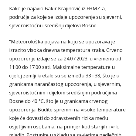
Kako je najavio Bakir Krajinović iz FHMZ-a,
područje za koje se izdaje upozorenje su sjeverni,
sjeveroistočni i središnji dijelovi Bosne.
“Meteorološka pojava na koju se upozorava je
izrazito visoka dnevna temperatura zraka. Crveno
upozorenje izdaje se za 24.07.2023. u vremenu od
11:00 do 17:00 sati. Maksimalne temperature u
cijeloj zemlji kretale su se između 33 i 38, što je u
granicama narančastog upozorenja, u sjevernim,
sjeveroistočnim i dijelom središnjim područjima
Bosne do 40 °C, što je u granicama crvenog
upozorenja. Budite spremni na visoke temperature
koje će dovesti do zdravstvenih rizika među
osjetljivim osobama, na primjer kod starijih i vrlo
mladih. Postupite u skladu sa savjetima nadležnih