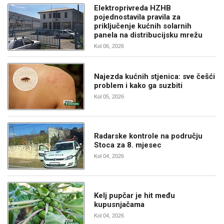
Elektroprivreda HZHB
pojednostavila pravila za
priključenje kućnih solarnih
panela na distribucijsku mrežu
Kol 06, 2026
Najezda kućnih stjenica: sve češći
problem i kako ga suzbiti
Kol 05, 2026
Radarske kontrole na području
Stoca za 8. mjesec
Kol 04, 2026
Kelj pupčar je hit među
kupusnjačama
Kol 04, 2026