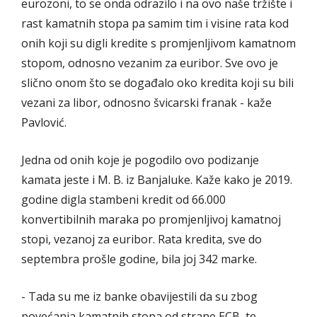
eurozoni, to se onda odrazilo i na ovo naše tržište i
rast kamatnih stopa pa samim tim i visine rata kod
onih koji su digli kredite s promjenljivom kamatnom
stopom, odnosno vezanim za euribor. Sve ovo je
slično onom što se događalo oko kredita koji su bili
vezani za libor, odnosno švicarski franak - kaže
Pavlović.
Jedna od onih koje je pogodilo ovo podizanje
kamata jeste i M. B. iz Banjaluke. Kaže kako je 2019.
godine digla stambeni kredit od 66.000
konvertibilnih maraka po promjenljivoj kamatnoj
stopi, vezanoj za euribor. Rata kredita, sve do
septembra prošle godine, bila joj 342 marke.
- Tada su me iz banke obavijestili da su zbog
povećanja kamatnih stopa od strane ECB, te