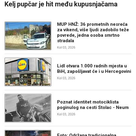
Kelj pupčar je hit među kupusnjačama
MUP HNŽ: 36 prometnih nesreća
za vikend, više ljudi zadobilo teže
povrede, jedna osoba smrtno
stradala
Kol 03, 2026
Lidl otvara 1.000 radnih mjesta u
BiH, zapošljavat će i u Hercegovini
Kol 03, 2026
Poznat identitet motociklista
poginulog na cesti Stolac - Neum
Kol 03, 2026
Foto: Održana tradicionalna