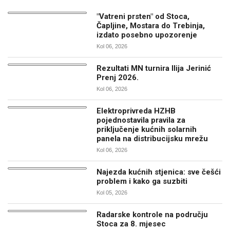
"Vatreni prsten" od Stoca,
Čapljine, Mostara do Trebinja,
izdato posebno upozorenje
Kol 06, 2026
Rezultati MN turnira Ilija Jerinić
Prenj 2026.
Kol 06, 2026
Elektroprivreda HZHB
pojednostavila pravila za
priključenje kućnih solarnih
panela na distribucijsku mrežu
Kol 06, 2026
Najezda kućnih stjenica: sve češći
problem i kako ga suzbiti
Kol 05, 2026
Radarske kontrole na području
Stoca za 8. mjesec