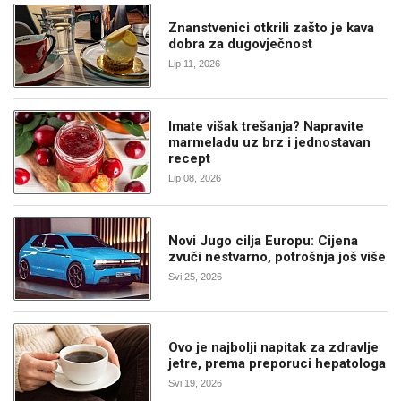
Znanstvenici otkrili zašto je kava
dobra za dugovječnost
Lip 11, 2026
Imate višak trešanja? Napravite
marmeladu uz brz i jednostavan
recept
Lip 08, 2026
Novi Jugo cilja Europu: Cijena
zvuči nestvarno, potrošnja još više
Svi 25, 2026
Ovo je najbolji napitak za zdravlje
jetre, prema preporuci hepatologa
Svi 19, 2026