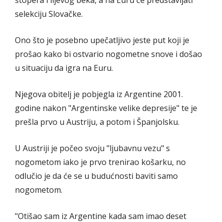
stopera i lijevog beka, a na Euru će predstavljati
selekciju Slovačke.
Ono što je posebno upečatljivo jeste put koji je
prošao kako bi ostvario nogometne snove i došao
u situaciju da igra na Euru.
Njegova obitelj je pobjegla iz Argentine 2001.
godine nakon "Argentinske velike depresije" te je
prešla prvo u Austriju, a potom i Španjolsku.
U Austriji je počeo svoju "ljubavnu vezu" s
nogometom iako je prvo trenirao košarku, no
odlučio je da će se u budućnosti baviti samo
nogometom.
"Otišao sam iz Argentine kada sam imao deset