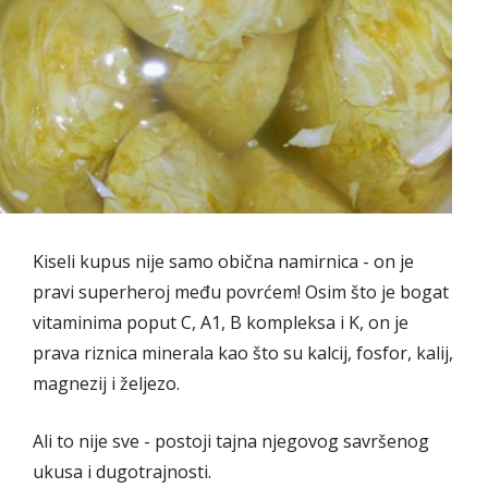
Kiseli kupus nije samo obična namirnica - on je
pravi superheroj među povrćem! Osim što je bogat
vitaminima poput C, A1, B kompleksa i K, on je
prava riznica minerala kao što su kalcij, fosfor, kalij,
magnezij i željezo.
Ali to nije sve - postoji tajna njegovog savršenog
ukusa i dugotrajnosti.