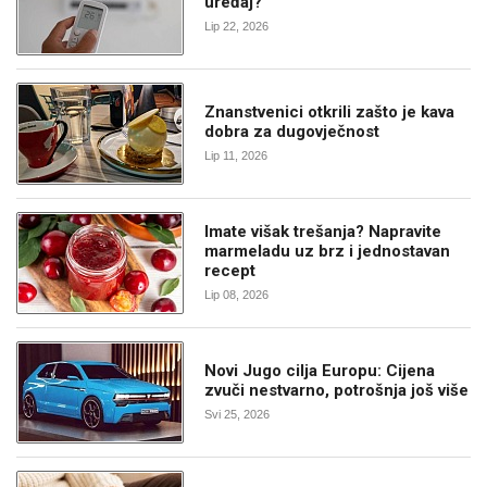
uređaj?
Lip 22, 2026
Znanstvenici otkrili zašto je kava
dobra za dugovječnost
Lip 11, 2026
Imate višak trešanja? Napravite
marmeladu uz brz i jednostavan
recept
Lip 08, 2026
Novi Jugo cilja Europu: Cijena
zvuči nestvarno, potrošnja još više
Svi 25, 2026