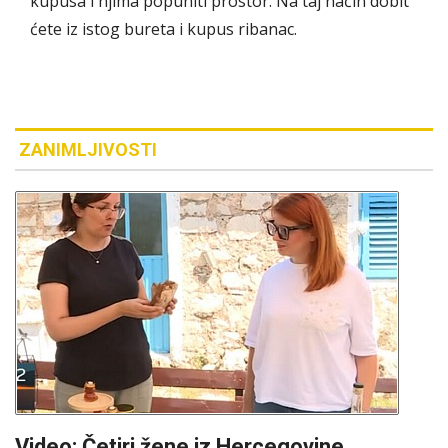
kupusa i njima popuniti prostor. Na taj način dobit
ćete iz istog bureta i kupus ribanac.
ZANIMLJIVOSTI
Video: Četiri žene iz Hercegovine