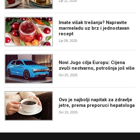
Lip 11, 2026
Imate višak trešanja? Napravite
marmeladu uz brz i jednostavan
recept
Lip 08, 2026
Novi Jugo cilja Europu: Cijena
zvuči nestvarno, potrošnja još više
Svi 25, 2026
Ovo je najbolji napitak za zdravlje
jetre, prema preporuci hepatologa
Svi 19, 2026