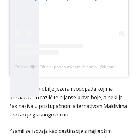
Objavu dijeli Official pages #KsamilAlbania (@ksamil_albania)
- Albanija ima obilje jezera i vodopada kojima
prevladavaju različite nijanse plave boje, a neki je
čak nazivaju pristupačnom alternativom Maldivima
- rekao je glasnogovornik.
Ksamil se izdvaja kao destinacija s najljepšim