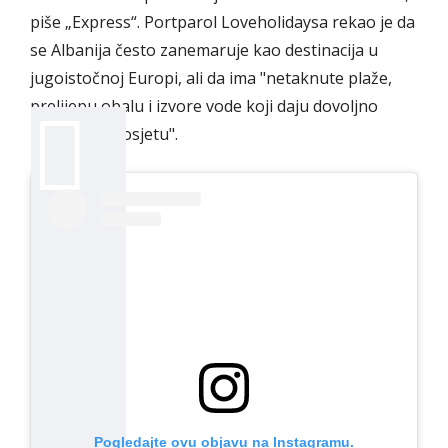
piše „Express“. Portparol Loveholidaysa rekao je da
se Albanija često zanemaruje kao destinacija u
jugoistočnoj Europi, ali da ima "netaknute plaže,
prelijepu obalu i izvore vode koji daju dovoljno
razloga za posjetu".
Pogledajte ovu objavu na Instagramu.