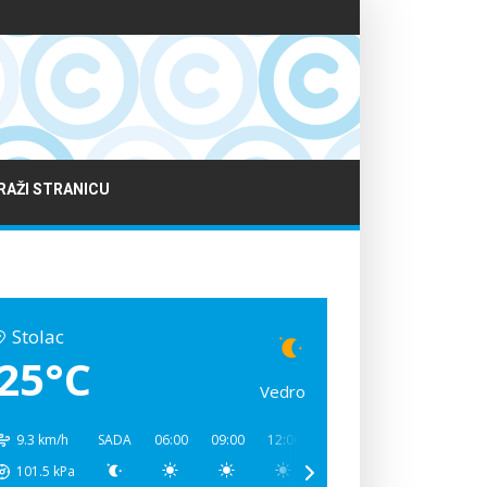
RAŽI STRANICU
Stolac
25°C
Vedro
9.3 km/h
SADA
06:00
09:00
12:00
15:00
18:00
21:00
101.5
kPa