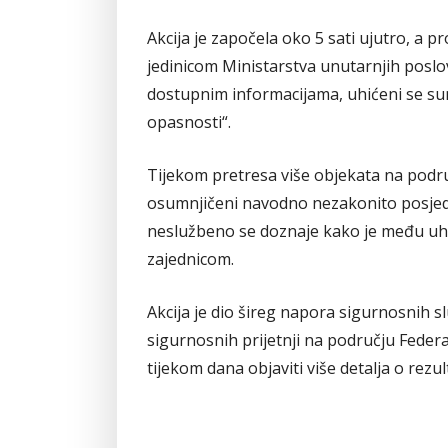
Akcija je započela oko 5 sati ujutro, a p
jedinicom Ministarstva unutarnjih pos
dostupnim informacijama, uhićeni se su
opasnosti“.
Tijekom pretresa više objekata na podr
osumnjičeni navodno nezakonito posjedova
neslužbeno se doznaje kako je među uh
zajednicom.
Akcija je dio šireg napora sigurnosnih sl
sigurnosnih prijetnji na području Federac
tijekom dana objaviti više detalja o rezu