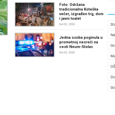
Foto: Održana
tradicionalna Koteška
večer, izgrađen trg, dom
i javni toalet
St
Kol 02, 2026
N
Jedna osoba poginula u
prometnoj nesreći na
Gr
cesti Neum-Stolac
Kol 02, 2026
Ma
OŠ
Do
St