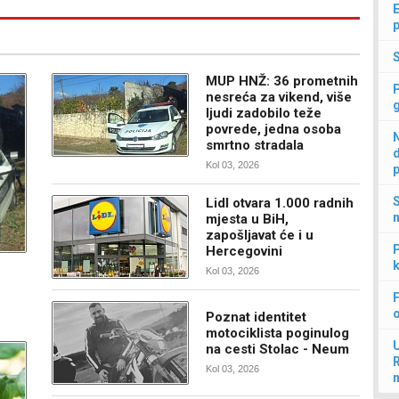
E
p
MUP HNŽ: 36 prometnih
nesreća za vikend, više
ljudi zadobilo teže
povrede, jedna osoba
N
smrtno stradala
d
Kol 03, 2026
p
S
Lidl otvara 1.000 radnih
n
mjesta u BiH,
zapošljavat će i u
P
Hercegovini
k
Kol 03, 2026
F
Poznat identitet
motociklista poginulog
U
na cesti Stolac - Neum
Kol 03, 2026