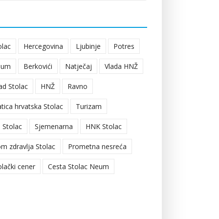
olac
Hercegovina
Ljubinje
Potres
eum
Berkovići
Natječaj
Vlada HNŽ
ad Stolac
HNŽ
Ravno
tica hrvatska Stolac
Turizam
 Stolac
Sjemenarna
HNK Stolac
m zdravlja Stolac
Prometna nesreća
olački cener
Cesta Stolac Neum