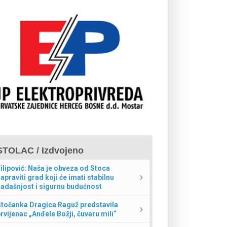
STOLAC / Izdvojeno
ilipović: Naša je obveza od Stoca
apraviti grad koji će imati stabilnu
adašnjost i sigurnu budućnost
Stočanka Dragica Raguž predstavila
rvijenac „Anđele Božji, čuvaru mili“