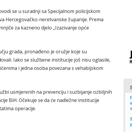
rovodi se u suradnji sa Specijalnom policijskom
lova Hercegovačko-neretvanske županije. Prema
mnjiče za kazneno djelo „Izazivanje opće
učju grada, pronađeno je oružje koje su
li. Iako se službene institucije još nisu oglasile,
ićenima i jedna osoba povezana s vehabijskom
užbi usmjerenih na prevenciju i suzbijanje ozbiljnih
F
ije BiH. Očekuje se da će nadležne institucije
n
ltatima operacije.
s
p