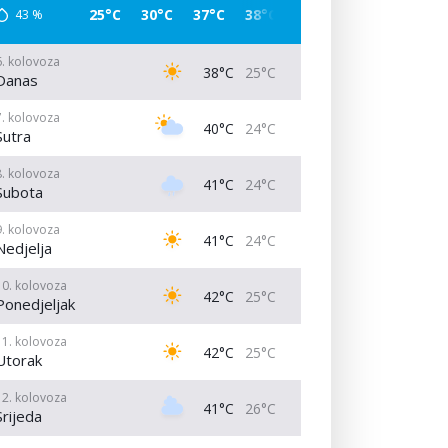
25°C
30°C
37°C
38°C
37°C
29°C
26°C
43
%
6. kolovoza
38°C
25°C
Danas
7. kolovoza
40°C
24°C
Sutra
8. kolovoza
41°C
24°C
Subota
9. kolovoza
41°C
24°C
Nedjelja
10. kolovoza
42°C
25°C
Ponedjeljak
11. kolovoza
42°C
25°C
Utorak
12. kolovoza
41°C
26°C
Srijeda