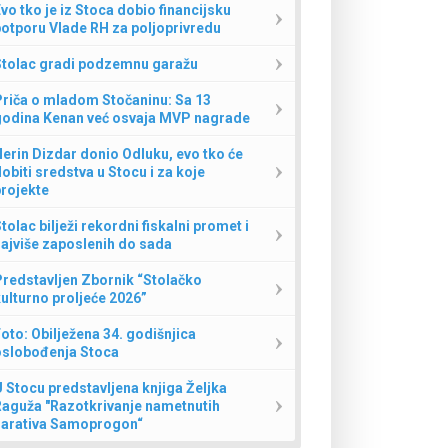
vo tko je iz Stoca dobio financijsku
otporu Vlade RH za poljoprivredu
Stolac gradi podzemnu garažu
Priča o mladom Stočaninu: Sa 13
godina Kenan već osvaja MVP nagrade
erin Dizdar donio Odluku, evo tko će
obiti sredstva u Stocu i za koje
rojekte
tolac bilježi rekordni fiskalni promet i
ajviše zaposlenih do sada
redstavljen Zbornik “Stolačko
ulturno proljeće 2026”
oto: Obilježena 34. godišnjica
oslobođenja Stoca
 Stocu predstavljena knjiga Željka
Raguža "Razotkrivanje nametnutih
narativa Samoprogon“