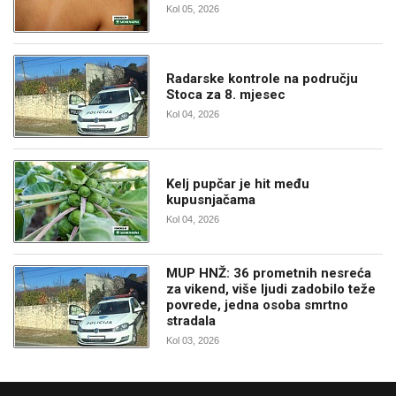
Kol 05, 2026
Radarske kontrole na području
Stoca za 8. mjesec
Kol 04, 2026
Kelj pupčar je hit među
kupusnjačama
Kol 04, 2026
MUP HNŽ: 36 prometnih nesreća
za vikend, više ljudi zadobilo teže
povrede, jedna osoba smrtno
stradala
Kol 03, 2026