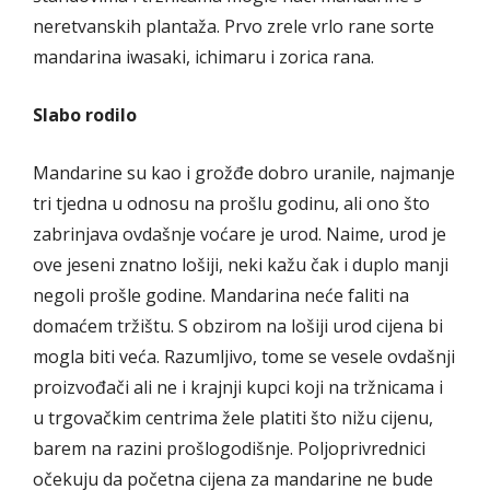
neretvanskih plantaža. Prvo zrele vrlo rane sorte
mandarina iwasaki, ichimaru i zorica rana.
Slabo rodilo
Mandarine su kao i grožđe dobro uranile, najmanje
tri tjedna u odnosu na prošlu godinu, ali ono što
zabrinjava ovdašnje voćare je urod. Naime, urod je
ove jeseni znatno lošiji, neki kažu čak i duplo manji
negoli prošle godine. Mandarina neće faliti na
domaćem tržištu. S obzirom na lošiji urod cijena bi
mogla biti veća. Razumljivo, tome se vesele ovdašnji
proizvođači ali ne i krajnji kupci koji na tržnicama i
u trgovačkim centrima žele platiti što nižu cijenu,
barem na razini prošlogodišnje. Poljoprivrednici
očekuju da početna cijena za mandarine ne bude