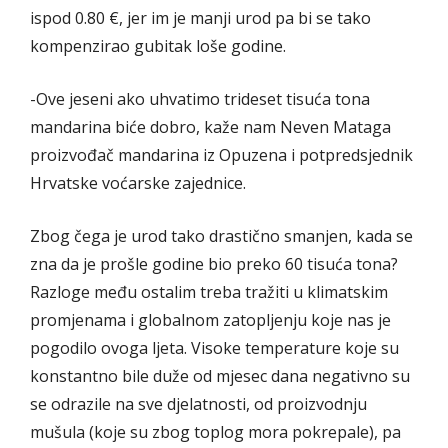
ispod 0.80 €, jer im je manji urod pa bi se tako
kompenzirao gubitak loše godine.
-Ove jeseni ako uhvatimo trideset tisuća tona
mandarina biće dobro, kaže nam Neven Mataga
proizvođač mandarina iz Opuzena i potpredsjednik
Hrvatske voćarske zajednice.
Zbog čega je urod tako drastično smanjen, kada se
zna da je prošle godine bio preko 60 tisuća tona?
Razloge među ostalim treba tražiti u klimatskim
promjenama i globalnom zatopljenju koje nas je
pogodilo ovoga ljeta. Visoke temperature koje su
konstantno bile duže od mjesec dana negativno su
se odrazile na sve djelatnosti, od proizvodnju
mušula (koje su zbog toplog mora pokrepale), pa