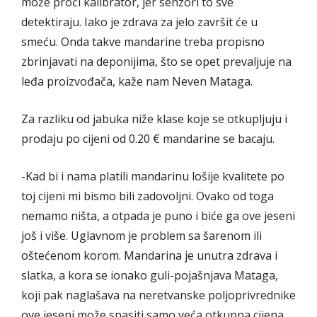
može proći kalibrator, jer senzori to sve
detektiraju. Iako je zdrava za jelo završit će u
smeću. Onda takve mandarine treba propisno
zbrinjavati na deponijima, što se opet prevaljuje na
leđa proizvođača, kaže nam Neven Mataga.
Za razliku od jabuka niže klase koje se otkupljuju i
prodaju po cijeni od 0.20 € mandarine se bacaju.
-Kad bi i nama platili mandarinu lošije kvalitete po
toj cijeni mi bismo bili zadovoljni. Ovako od toga
nemamo ništa, a otpada je puno i biće ga ove jeseni
još i više. Uglavnom je problem sa šarenom ili
oštećenom korom. Mandarina je unutra zdrava i
slatka, a kora se ionako guli-pojašnjava Mataga,
koji pak naglašava na neretvanske poljoprivrednike
ove jeseni može spasiti samo veća otkupna cijena