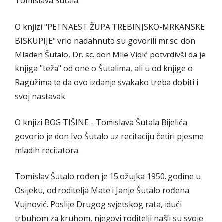
Tomislava Šutala.
O knjizi "PETNAEST ŽUPA TREBINJSKO-MRKANSKE
BISKUPIJE" vrlo nadahnuto su govorili mr.sc. don
Mladen Šutalo, Dr. sc. don Mile Vidić potvrdivši da je
knjiga "teža" od one o Šutalima, ali u od knjige o
Ragužima te da ovo izdanje svakako treba dobiti i
svoj nastavak.
O knjizi BOG TIŠINE - Tomislava Šutala Bijelića
govorio je don Ivo Šutalo uz recitaciju četiri pjesme
mladih recitatora.
Tomislav Šutalo rođen je 15.ožujka 1950. godine u
Osijeku, od roditelja Mate i Janje Šutalo rođena
Vujnović. Poslije Drugog svjetskog rata, idući
trbuhom za kruhom, njegovi roditelji našli su svoje