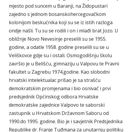
mjesto pod suncem u Baranji, na Židopustari
zajedno s jednom bosanskohercegovačkom
kolonijom beskućnika koji su se iz istih razloga
ondje našli. Tu su se rodili i on i mlađi brat Jozo. U
obližnje Novo Nevesinje preselili su se 1955.
godine, a odatle 1958. godine preselili su se u
Veliškovce gdje su i ostali. Osmogodišnju školu
završio je u Belišću, gimnaziju u Valpovu te Pravni
fakultet u Zagrebu 1974.godine. Kao slobodni
hrvatski intelektualac prišao je sa strašću
demokratskim promjenama i bio osnivač i prvi
predsjednik Općinskog odbora Hrvatske
demokratske zajednice Valpovo te saborski
zastupnik u Hrvatskom Državnom Saboru od
1990.do 1995. godine. Bio je i savjetnik Predsjednika
Republike dr. Franje Tuđmana za unutarnju politiku