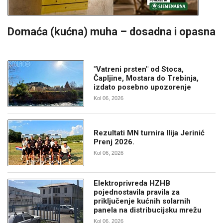
Domaća (kućna) muha – dosadna i opasna
"Vatreni prsten" od Stoca,
Čapljine, Mostara do Trebinja,
izdato posebno upozorenje
Kol 06, 2026
Rezultati MN turnira Ilija Jerinić
Prenj 2026.
Kol 06, 2026
Elektroprivreda HZHB
pojednostavila pravila za
priključenje kućnih solarnih
panela na distribucijsku mrežu
Kol 06, 2026