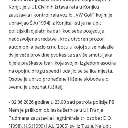
Konjic je u Ul. Civilnih žrtava rata u Konjicu
zaustavila i kontrolirala vozilo „VW Golf“ kojim je
upravljao Š.A.(1994) iz Konjica. Isti je na upit
policijskih djelatnika da li kod sebe posjeduje
nedozvoljena sredstva , kroz otvoren prozor
automobila bacio crnu bocu u kojoj su se nalazile
dvije veće providne pvc kesice sa više smotuljaka
bijele praškaste tvari koja svojim izgledom asocira
na opojnu drogu speed i udaljio se sa lica mjesta.
Osoba je ubrzo pronađena i lišena slobode a o
svemu je upoznat tužitelj.
- 02.06.2026.godine u 23,00 sati patrola policije PS
Nem je prilikom obilaska šetnice u Ul. Franje
Tuđmana zaustavila i legitimirala tri osobe : D.O.
(1998), H.S.(1999) i A.L.(2005) svi iz Tuzle. Na upit