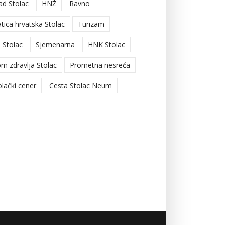
ad Stolac
HNŽ
Ravno
tica hrvatska Stolac
Turizam
 Stolac
Sjemenarna
HNK Stolac
m zdravlja Stolac
Prometna nesreća
olački cener
Cesta Stolac Neum