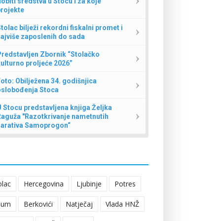
obiti sredstva u Stocu i za koje
rojekte
tolac bilježi rekordni fiskalni promet i
ajviše zaposlenih do sada
redstavljen Zbornik “Stolačko
ulturno proljeće 2026”
oto: Obilježena 34. godišnjica
oslobođenja Stoca
 Stocu predstavljena knjiga Željka
Raguža "Razotkrivanje nametnutih
narativa Samoprogon“
olac
Hercegovina
Ljubinje
Potres
eum
Berkovići
Natječaj
Vlada HNŽ