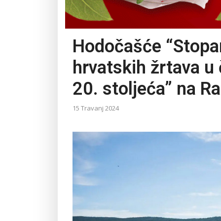
Hodočašće “Stopa
hrvatskih žrtava 
20. stoljeća” na Ra
15 Travanj 2024