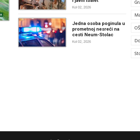
i javni toalet
Gr
Kol 02, 2026
Ma
Jedna osoba poginula u
OŠ
prometnoj nesreći na
cesti Neum-Stolac
Do
Kol 02, 2026
St