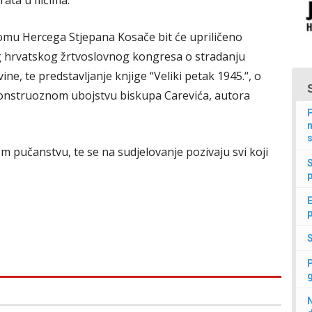
ata u Ilićima.
domu Hercega Stjepana Kosače bit će upriličeno
g hrvatskog žrtvoslovnog kongresa o stradanju
ne, te predstavljanje knjige “Veliki petak 1945.“, o
monstruoznom ubojstvu biskupa Carevića, autora
F
n
s
m pučanstvu, te se na sudjelovanje pozivaju svi koji
p
E
p
N