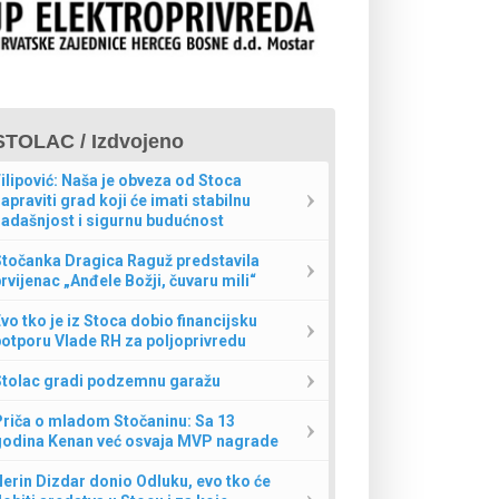
STOLAC / Izdvojeno
ilipović: Naša je obveza od Stoca
apraviti grad koji će imati stabilnu
adašnjost i sigurnu budućnost
Stočanka Dragica Raguž predstavila
rvijenac „Anđele Božji, čuvaru mili“
vo tko je iz Stoca dobio financijsku
otporu Vlade RH za poljoprivredu
Stolac gradi podzemnu garažu
Priča o mladom Stočaninu: Sa 13
godina Kenan već osvaja MVP nagrade
erin Dizdar donio Odluku, evo tko će