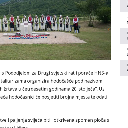
 s Pododjelom za Drugi svjetski rat i poraće HNS-a
 totalitarizama organizira hodočašće pod nazivom
 žrtava u četrdesetim godinama 20. stoljeća”. Uz
ijeća hodočasnici će posjetiti brojna mjesta te odati
e i paljenja svijeća biti i otkrivena spomen ploča s