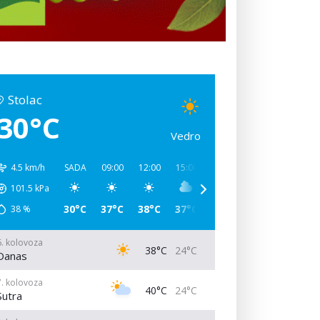
Stolac
30°C
Vedro
4.5 km/h
SADA
09:00
12:00
15:00
18:00
21:00
00:00
101.5
kPa
30°C
37°C
38°C
37°C
29°C
26°C
25°C
38
%
6. kolovoza
38°C
24°C
Danas
7. kolovoza
40°C
24°C
Sutra