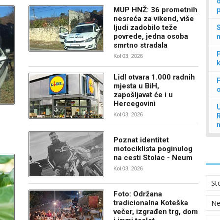
d
MUP HNŽ: 36 prometnih
p
nesreća za vikend, više
ljudi zadobilo teže
S
povrede, jedna osoba
n
smrtno stradala
P
Kol 03, 2026
k
Lidl otvara 1.000 radnih
F
mjesta u BiH,
zapošljavat će i u
Hercegovini
U
Kol 03, 2026
Poznat identitet
motociklista poginulog
na cesti Stolac - Neum
Kol 03, 2026
St
Foto: Održana
tradicionalna Koteška
N
večer, izgrađen trg, dom