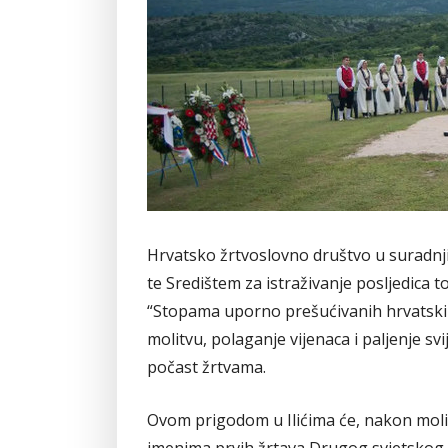
Hrvatsko žrtvoslovno društvo u suradnji
te Središtem za istraživanje posljedica
“Stopama uporno prešućivanih hrvatskih
molitvu, polaganje vijenaca i paljenje sv
počast žrtvama.
Ovom prigodom u Ilićima će, nakon molitv