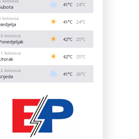
8. kolovoza
41°C
24°C
Subota
9. kolovoza
41°C
24°C
Nedjelja
10. kolovoza
42°C
25°C
Ponedjeljak
11. kolovoza
42°C
25°C
Utorak
12. kolovoza
41°C
26°C
Srijeda