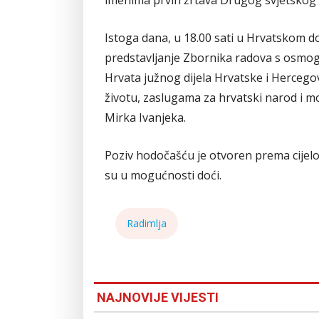
imenima prvih žrtava Drugog svjetskog r
Istoga dana, u 18.00 sati u Hrvatskom 
predstavljanje Zbornika radova s osmo
Hrvata južnog dijela Hrvatske i Hercegovi
životu, zaslugama za hrvatski narod i 
Mirka Ivanjeka.
Poziv hodočašću je otvoren prema cijelo
su u mogućnosti doći.
Radimlja
NAJNOVIJE VIJESTI