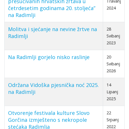
prešućivanih hrvatskih žrtava u
Travanj
četrdesetim godinama 20. stoljeća”
2024
na Radimlji
Molitva i sjećanje na nevine žrtve na
28
Radimlji
Svibanj
2023
Na Radimlji gorjelo nisko raslinje
20
Svibanj
2026
Održana Vidoška pjesnička noć 2025.
14
na Radimlji
Lipanj
2025
Otvorenje festivala kulture Slovo
22
Gorčina izmješteno s nekropole
Srpanj
stećaka Radimlja
2022