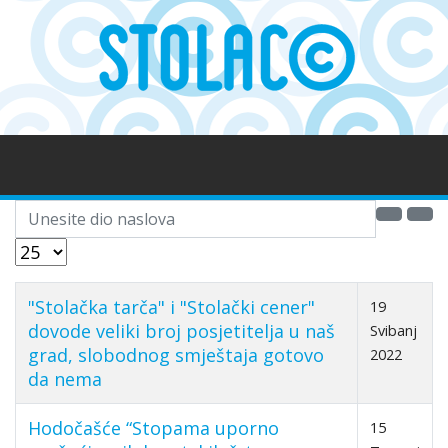
Unesite dio naslova
Prikaz #
"Stolačka tarča" i "Stolački cener"
19
dovode veliki broj posjetitelja u naš
Svibanj
grad, slobodnog smještaja gotovo
2022
da nema
Hodočašće “Stopama uporno
15