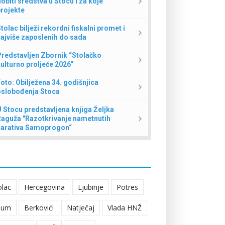
obiti sredstva u Stocu i za koje
rojekte
tolac bilježi rekordni fiskalni promet i
ajviše zaposlenih do sada
redstavljen Zbornik “Stolačko
ulturno proljeće 2026”
oto: Obilježena 34. godišnjica
oslobođenja Stoca
 Stocu predstavljena knjiga Željka
Raguža "Razotkrivanje nametnutih
narativa Samoprogon“
olac
Hercegovina
Ljubinje
Potres
eum
Berkovići
Natječaj
Vlada HNŽ