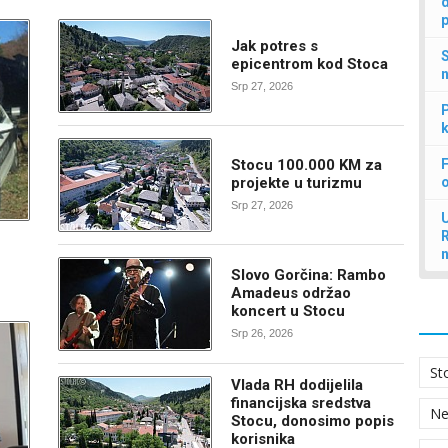
d
p
Jak potres s
S
epicentrom kod Stoca
n
Srp 27, 2026
P
k
Stocu 100.000 KM za
F
projekte u turizmu
Srp 27, 2026
U
Slovo Gorčina: Rambo
Amadeus održao
koncert u Stocu
Srp 26, 2026
St
Vlada RH dodijelila
financijska sredstva
N
Stocu, donosimo popis
korisnika