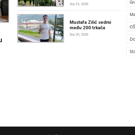
Gr
Srp 23, 2026
Ma
Mustafa Zilić sedmi
OŠ
među 200 trkača
Srp 20, 2026
u
Do
St