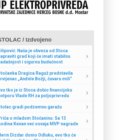
STOLAC / Izdvojeno
ilipović: Naša je obveza od Stoca
apraviti grad koji će imati stabilnu
adašnjost i sigurnu budućnost
Stočanka Dragica Raguž predstavila
rvijenac „Anđele Božji, čuvaru mili“
vo tko je iz Stoca dobio financijsku
otporu Vlade RH za poljoprivredu
Stolac gradi podzemnu garažu
Priča o mladom Stočaninu: Sa 13
godina Kenan već osvaja MVP nagrade
erin Dizdar donio Odluku, evo tko će