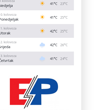
9. kolovoza
41°C
23°C
Nedjelja
10. kolovoza
41°C
25°C
Ponedjeljak
11. kolovoza
42°C
25°C
Utorak
12. kolovoza
42°C
26°C
Srijeda
13. kolovoza
41°C
24°C
Četvrtak