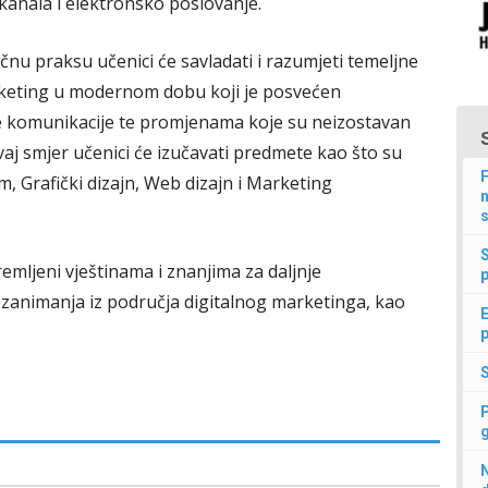
anala i elektronsko poslovanje.
čnu praksu učenici će savladati i razumjeti temeljne
eting u modernom dobu koji je posvećen
lne komunikacije te promjenama koje su neizostavan
aj smjer učenici će izučavati predmete kao što su
F
, Grafički dizajn, Web dizajn i Marketing
n
s
emljeni vještinama i znanjima za daljnje
p
a zanimanja iz područja digitalnog marketinga, kao
E
p
N