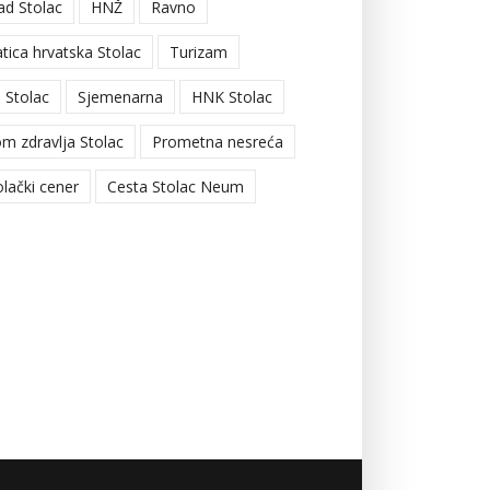
ad Stolac
HNŽ
Ravno
tica hrvatska Stolac
Turizam
 Stolac
Sjemenarna
HNK Stolac
m zdravlja Stolac
Prometna nesreća
olački cener
Cesta Stolac Neum