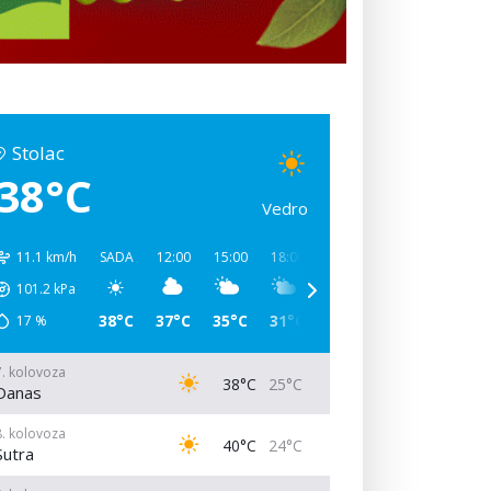
Stolac
38°C
Vedro
11.1 km/h
SADA
12:00
15:00
18:00
21:00
00:00
03:00
101.2
kPa
38°C
37°C
35°C
31°C
27°C
26°C
25°C
17
%
7. kolovoza
38°C
25°C
Danas
8. kolovoza
40°C
24°C
Sutra