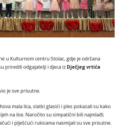
dine u Kulturnom centru Stolac, gdje je održana
riredili odgajatelji i djeca iz
Dječjeg vrtića
io je sve prisutne.
ova mala lica, slatki glasići i ples pokazali su kako
eh na lice. Naročito su simpatični bili najmlađi;
ačući i plješćući rukicama nasmijali su sve prisutne.