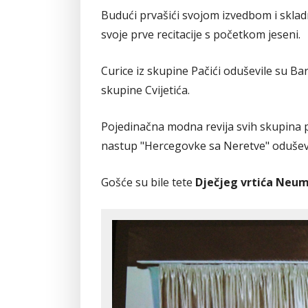
Budući prvašići svojom izvedbom i sklad
svoje prve recitacije s početkom jeseni.
Curice iz skupine Pačići oduševile su Bar
skupine Cvijetića.
Pojedinačna modna revija svih skupina p
nastup "Hercegovke sa Neretve" oduševio
Gošće su bile tete
Dječjeg vrtića Neu