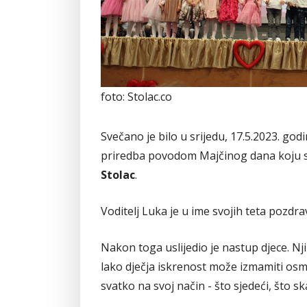
foto: Stolac.co
Svečano je bilo u srijedu, 17.5.2023. go
priredba povodom Majčinog dana koju su p
Stolac
.
Voditelj Luka je u ime svojih teta pozdrav
Nakon toga uslijedio je nastup djece. Njih
lako dječja iskrenost može izmamiti osmij
svatko na svoj način - što sjedeći, što sk