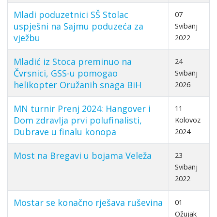
Mladi poduzetnici SŠ Stolac
07
uspješni na Sajmu poduzeća za
Svibanj
vježbu
2022
Mladić iz Stoca preminuo na
24
Čvrsnici, GSS-u pomogao
Svibanj
helikopter Oružanih snaga BiH
2026
MN turnir Prenj 2024: Hangover i
11
Dom zdravlja prvi polufinalisti,
Kolovoz
Dubrave u finalu konopa
2024
Most na Bregavi u bojama Veleža
23
Svibanj
2022
Mostar se konačno rješava ruševina
01
Ožujak