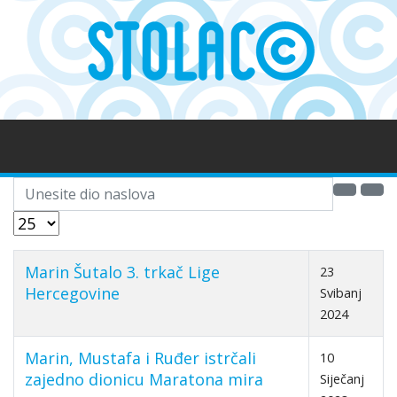
Unesite dio naslova
Prikaz #
Marin Šutalo 3. trkač Lige
23
Hercegovine
Svibanj
2024
Marin, Mustafa i Ruđer istrčali
10
zajedno dionicu Maratona mira
Siječanj