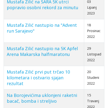
Mustafa Zilić na SARA 5K utrci
03
popravio osobni rekord za minutu
Lipanj
2023
Mustafa Zilić nastupio na "Advent
18
run Sarajevo"
Prosinac
2022
Mustafa Zilić nastupio na 5K Apfel
29
Arena Makarska halfmaratonu
Listopad
2022
Mustafa Zilić prvi put trčao 10
20
kilometara i ostvario sjajan
Studeni
rezultat
2022
Na Borojevićima uklonjeni raketni
15
bacač, bomba i streljivo
Travanj
2022