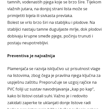
tamnih, vodenastih pjega koje se brzo šire. Tijekom
vlažnih jutara, na donjoj strani lista može se
primijetiti bijela ili sivkasta prevlaka.
Bolest se vrlo brzo širi na stabljiku i plodove. Na
stabljici nastaju tamne duguljaste mrlje, dok plodovi
dobivaju krupne smeđe pjege, počinju trunuti i
postaju neupotrebljivi.
Preventiva je najvažnija
Plamenjača se razvija isključivo uz prisutnost vlage
na listovima, zbog čega je pravilna njega ključna za
uspješnu zaštitu. Preporučuje se uzgoj rajčice na
PVC foliji uz sustav navodnjavanja „kap po kap“,
kako bi listovi ostali suhi. Važno je i redovito
zakidati zaperke te uklanjati donje listove radi