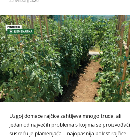
25 Svibanj 2026
Uzgoj domaće rajčice zahtijeva mnogo truda, ali
jedan od najvećih problema s kojima se proizvođači
susreću je plamenjača – najopasnija bolest rajčice