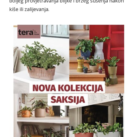
boljeg provjetravanja biljke i bržeg sušenja nakon
kiše ili zalijevanja.