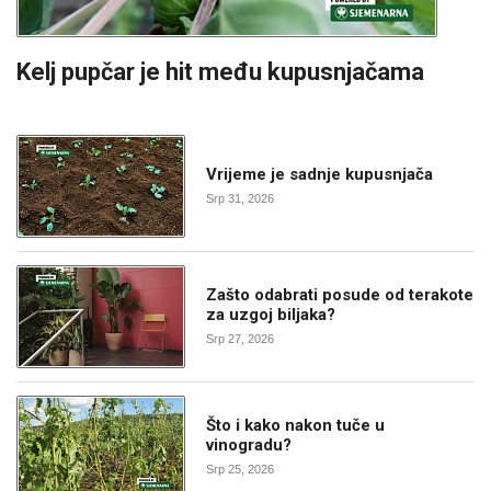
Kelj pupčar je hit među kupusnjačama
Vrijeme je sadnje kupusnjača
Srp 31, 2026
Zašto odabrati posude od terakote
za uzgoj biljaka?
Srp 27, 2026
Što i kako nakon tuče u
vinogradu?
Srp 25, 2026