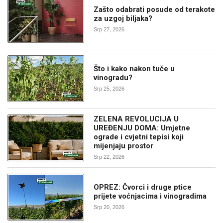
Zašto odabrati posude od terakote
za uzgoj biljaka?
Srp 27, 2026
Što i kako nakon tuče u
vinogradu?
Srp 25, 2026
ZELENA REVOLUCIJA U
UREĐENJU DOMA: Umjetne
ograde i cvjetni tepisi koji
mijenjaju prostor
Srp 22, 2026
OPREZ: Čvorci i druge ptice
prijete voćnjacima i vinogradima
Srp 20, 2026