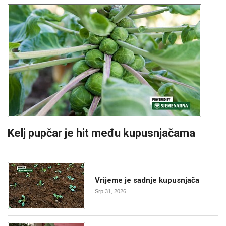
Kelj pupčar je hit među kupusnjačama
Vrijeme je sadnje kupusnjača
Srp 31, 2026