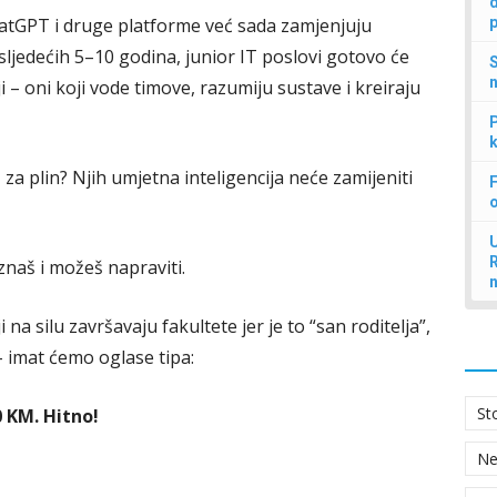
d
ChatGPT i druge platforme već sada zamjenjuju
p
sljedećih 5–10 godina, junior IT poslovi gotovo će
S
n
i – oni koji vode timove, razumiju sustave i kreiraju
P
k
, za plin? Njih umjetna inteligencija neće zamijeniti
F
U
znaš i možeš napraviti.
a silu završavaju fakultete jer je to “san roditelja”,
– imat ćemo oglase tipa:
St
0 KM. Hitno!
N