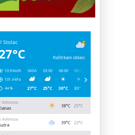
Stolac
27°C
Raštrkani oblaci
10.9 km/h
SADA
03:00
06:00
09:00
12:00
15:00
18:00
101.4
kPa
27°C
25°C
30°C
38°C
38°C
33°C
26°C
44
%
7. kolovoza
38°C
25°C
Danas
8. kolovoza
39°C
23°C
Sutra