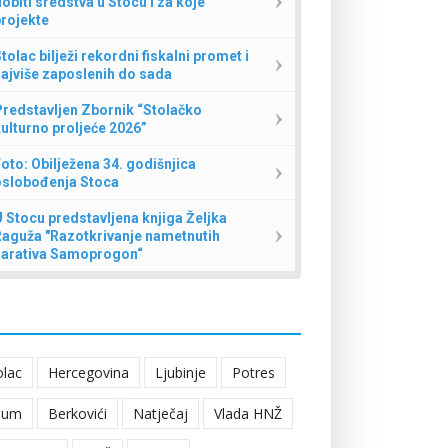
obiti sredstva u Stocu i za koje
rojekte
tolac bilježi rekordni fiskalni promet i
ajviše zaposlenih do sada
redstavljen Zbornik “Stolačko
ulturno proljeće 2026”
oto: Obilježena 34. godišnjica
oslobođenja Stoca
 Stocu predstavljena knjiga Željka
Raguža "Razotkrivanje nametnutih
narativa Samoprogon“
olac
Hercegovina
Ljubinje
Potres
eum
Berkovići
Natječaj
Vlada HNŽ