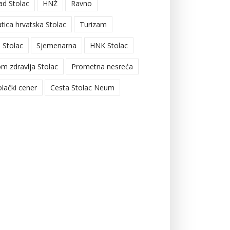
ad Stolac
HNŽ
Ravno
tica hrvatska Stolac
Turizam
 Stolac
Sjemenarna
HNK Stolac
m zdravlja Stolac
Prometna nesreća
olački cener
Cesta Stolac Neum