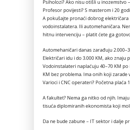
Psiholozi? Ako nisu otišli u inozemstvo
Profesor povijesti? S masterom i 20 god
A pokušajte pronaći dobrog električara u 
vodoinstalatera. Ili automehaničara. Nem
hitnu intervenciju – platit ćete ga gotov
Automehaničari danas zarađuju 2.000–3
Električari idu i do 3.000 KM, ako znaju p
Vodoinstalateri naplaćuju 40–70 KM po i
KM bez problema. Ima onih koji zarade viš
Varioci i CNC operateri? Početna plaća 1
A fakultet? Nema ga nitko od njih. Imaju
tisuća diplomiranih ekonomista koji mol
Da ne bude zabune – IT sektor i dalje pr