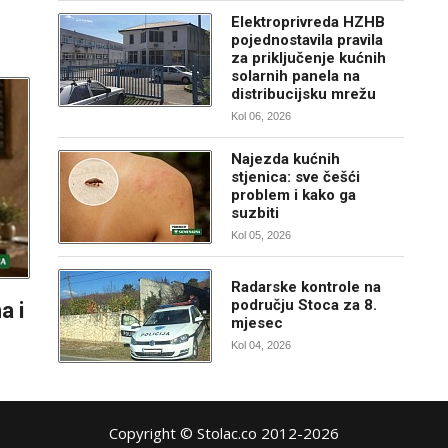
Elektroprivreda HZHB
pojednostavila pravila
za priključenje kućnih
solarnih panela na
distribucijsku mrežu
Kol 06, 2026
Najezda kućnih
stjenica: sve češći
problem i kako ga
suzbiti
Kol 05, 2026
Radarske kontrole na
području Stoca za 8.
a i
mjesec
Kol 04, 2026
Copyright © Stolac.co 2012-2026