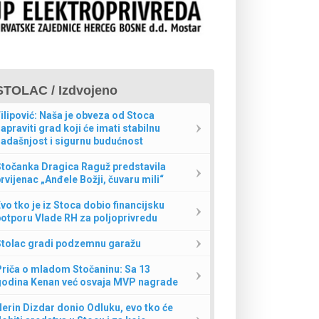
STOLAC / Izdvojeno
ilipović: Naša je obveza od Stoca
apraviti grad koji će imati stabilnu
adašnjost i sigurnu budućnost
Stočanka Dragica Raguž predstavila
rvijenac „Anđele Božji, čuvaru mili“
vo tko je iz Stoca dobio financijsku
otporu Vlade RH za poljoprivredu
Stolac gradi podzemnu garažu
Priča o mladom Stočaninu: Sa 13
godina Kenan već osvaja MVP nagrade
erin Dizdar donio Odluku, evo tko će