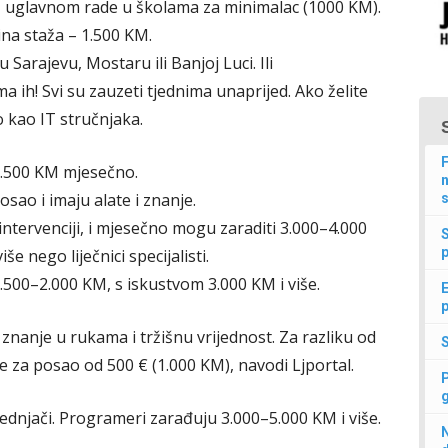
 – uglavnom rade u školama za minimalac (1000 KM).
ina staža – 1.500 KM.
Sarajevu, Mostaru ili Banjoj Luci. Ili
a ih! Svi su zauzeti tjednima unaprijed. Ako želite
o kao IT stručnjaka.
F
.500 KM mjesečno.
n
osao i imaju alate i znanje.
s
ntervenciji, i mjesečno mogu zaraditi 3.000–4.000
p
e nego liječnici specijalisti.
.500–2.000 KM, s iskustvom 3.000 KM i više.
E
p
 znanje u rukama i tržišnu vrijednost. Za razliku od
e za posao od 500 € (1.000 KM), navodi Ljportal.
ednjači. Programeri zarađuju 3.000–5.000 KM i više.
N