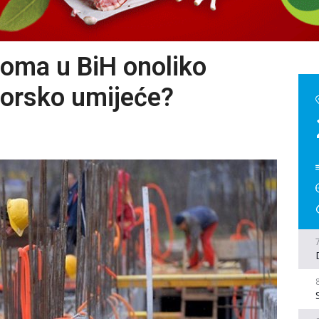
ploma u BiH onoliko
storsko umijeće?