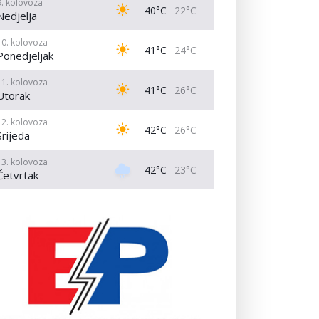
9. kolovoza
40°C
22°C
Nedjelja
10. kolovoza
41°C
24°C
Ponedjeljak
11. kolovoza
41°C
26°C
Utorak
12. kolovoza
42°C
26°C
Srijeda
13. kolovoza
42°C
23°C
Četvrtak