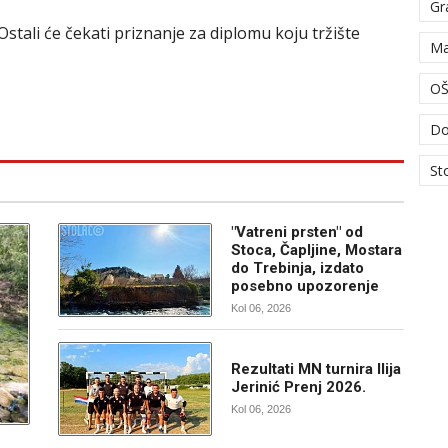
Gr
 Ostali će čekati priznanje za diplomu koju tržište
Ma
OŠ
Do
St
"Vatreni prsten" od
Stoca, Čapljine, Mostara
do Trebinja, izdato
posebno upozorenje
Kol 06, 2026
Rezultati MN turnira Ilija
Jerinić Prenj 2026.
Kol 06, 2026