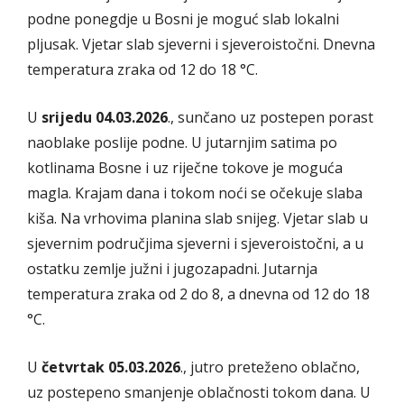
podne ponegdje u Bosni je moguć slab lokalni
pljusak. Vjetar slab sjeverni i sjeveroistočni. Dnevna
temperatura zraka od 12 do 18 °C.
U
srijedu 04.03.2026
., sunčano uz postepen porast
naoblake poslije podne. U jutarnjim satima po
kotlinama Bosne i uz riječne tokove je moguća
magla. Krajam dana i tokom noći se očekuje slaba
kiša. Na vrhovima planina slab snijeg. Vjetar slab u
sjevernim područjima sjeverni i sjeveroistočni, a u
ostatku zemlje južni i jugozapadni. Jutarnja
temperatura zraka od 2 do 8, a dnevna od 12 do 18
°C.
U
četvrtak 05.03.2026
., jutro preteženo oblačno,
uz postepeno smanjenje oblačnosti tokom dana. U