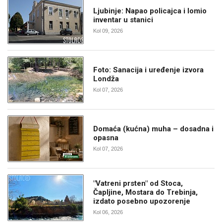
Ljubinje: Napao policajca i lomio
inventar u stanici
Kol 09, 2026
Foto: Sanacija i uređenje izvora
Londža
Kol 07, 2026
Domaća (kućna) muha – dosadna i
opasna
Kol 07, 2026
"Vatreni prsten" od Stoca,
Čapljine, Mostara do Trebinja,
izdato posebno upozorenje
Kol 06, 2026