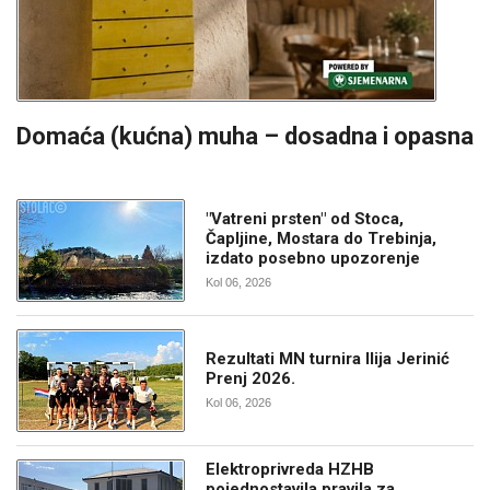
Domaća (kućna) muha – dosadna i opasna
"Vatreni prsten" od Stoca,
Čapljine, Mostara do Trebinja,
izdato posebno upozorenje
Kol 06, 2026
Rezultati MN turnira Ilija Jerinić
Prenj 2026.
Kol 06, 2026
Elektroprivreda HZHB
pojednostavila pravila za