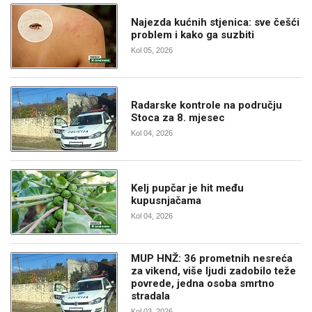
Najezda kućnih stjenica: sve češći
problem i kako ga suzbiti
Kol 05, 2026
Radarske kontrole na području
Stoca za 8. mjesec
Kol 04, 2026
Kelj pupčar je hit među
kupusnjačama
Kol 04, 2026
MUP HNŽ: 36 prometnih nesreća
za vikend, više ljudi zadobilo teže
povrede, jedna osoba smrtno
stradala
Kol 03, 2026