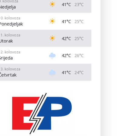
9. kolovoza
41°C
23°C
Nedjelja
10. kolovoza
41°C
25°C
Ponedjeljak
11. kolovoza
42°C
25°C
Utorak
12. kolovoza
42°C
26°C
Srijeda
13. kolovoza
41°C
24°C
Četvrtak