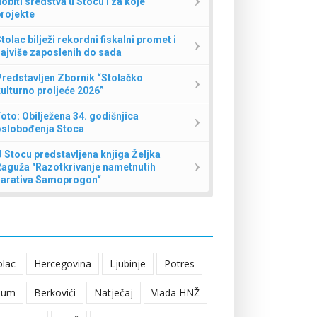
obiti sredstva u Stocu i za koje
rojekte
tolac bilježi rekordni fiskalni promet i
ajviše zaposlenih do sada
redstavljen Zbornik “Stolačko
ulturno proljeće 2026”
oto: Obilježena 34. godišnjica
oslobođenja Stoca
 Stocu predstavljena knjiga Željka
Raguža "Razotkrivanje nametnutih
narativa Samoprogon“
olac
Hercegovina
Ljubinje
Potres
eum
Berkovići
Natječaj
Vlada HNŽ