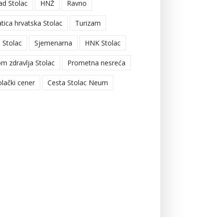
ad Stolac
HNŽ
Ravno
tica hrvatska Stolac
Turizam
 Stolac
Sjemenarna
HNK Stolac
m zdravlja Stolac
Prometna nesreća
olački cener
Cesta Stolac Neum