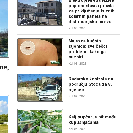
Elektroprivreda HZHB
pojednostavila pravila
za priključenje kućnih
solarnih panela na
distribucijsku mrežu
Kol 06, 2026
Najezda kućnih
stjenica: sve češći
problem i kako ga
suzbiti
Kol 05, 2026
ine,
Radarske kontrole na
području Stoca za 8.
mjesec
Kol 04, 2026
Kelj pupčar je hit među
kupusnjačama
Kol 04, 2026