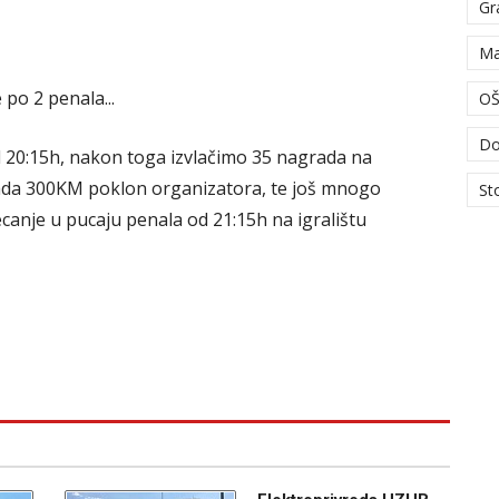
Gr
Ma
 po 2 penala...
OŠ
Do
 20:15h, nakon toga izvlačimo 35 nagrada na
grada 300KM poklon organizatora, te još mnogo
St
canje u pucaju penala od 21:15h na igralištu