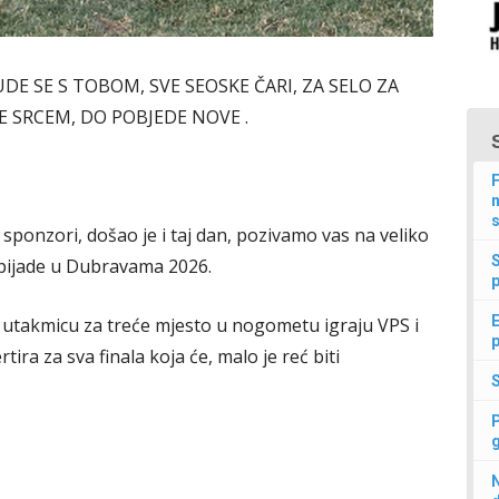
DE SE S TOBOM, SVE SEOSKE ČARI, ZA SELO ZA
E SRCEM, DO POBJEDE NOVE .
F
n
s
i, sponzori, došao je i taj dan, pozivamo vas na veliko
impijade u Dubravama 2026.
p
E
 utakmicu za treće mjesto u nogometu igraju VPS i
p
ira za sva finala koja će, malo je reć biti
N