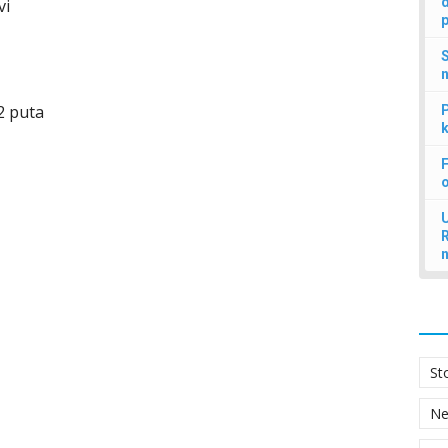
d
vi
p
S
n
 2 puta
P
k
F
U
St
N