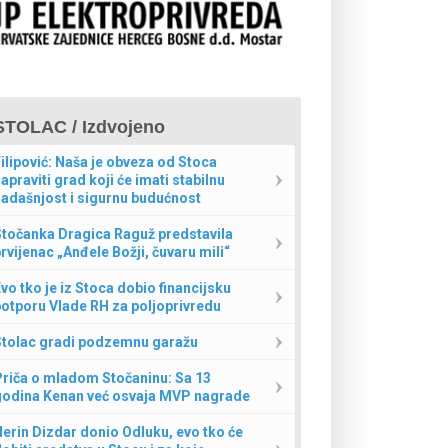
STOLAC / Izdvojeno
ilipović: Naša je obveza od Stoca
apraviti grad koji će imati stabilnu
adašnjost i sigurnu budućnost
Stočanka Dragica Raguž predstavila
rvijenac „Anđele Božji, čuvaru mili“
vo tko je iz Stoca dobio financijsku
otporu Vlade RH za poljoprivredu
Stolac gradi podzemnu garažu
Priča o mladom Stočaninu: Sa 13
godina Kenan već osvaja MVP nagrade
erin Dizdar donio Odluku, evo tko će