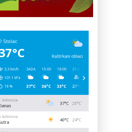
Stolac
37°C
Raštrkani oblaci
3.3 km/h
SADA
15:00
18:00
21:00
00:00
03:00
06:00
101.1
kPa
37°C
36°C
33°C
27°C
26°C
25°C
31°C
18
%
7. kolovoza
37°C
25°C
Danas
8. kolovoza
40°C
24°C
Sutra