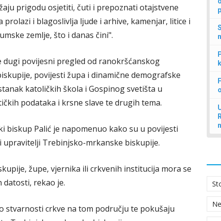
d
aju prigodu osjetiti, čuti i prepoznati otajstvene
p
rolazi i blagoslivlja ljude i arhive, kamenjar, litice i
S
umske zemlje, što i danas čini".
n
P
 dugi povijesni pregled od ranokršćanskog
k
 biskupije, povijesti župa i dinamične demografske
F
stanak katoličkih škola i Gospinog svetišta u
kih podataka i krsne slave te drugih tema.
U
ki biskup Palić je napomenuo kako su u povijesti
i upravitelji Trebinjsko-mrkanske biskupije.
skupije, župe, vjernika ili crkvenih institucija mora se
 datosti, rekao je.
St
N
 o stvarnosti crkve na tom području te pokušaju