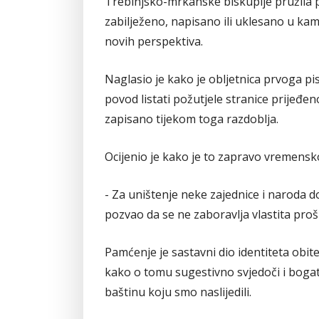
Trebinjsko-mrkanske biskupije pružila p
zabilježeno, napisano ili uklesano u kame
novih perspektiva.
Naglasio je kako je obljetnica prvoga p
povod listati požutjele stranice prijeđen
zapisano tijekom toga razdoblja.
Ocijenio je kako je to zapravo vremensko 
- Za uništenje neke zajednice i naroda do
pozvao da se ne zaboravlja vlastita prošl
Pamćenje je sastavni dio identiteta obitel
kako o tomu sugestivno svjedoči i bogat
baštinu koju smo naslijedili.