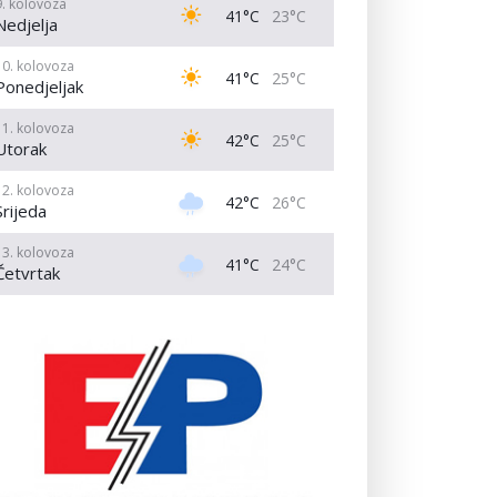
9. kolovoza
41°C
23°C
Nedjelja
10. kolovoza
41°C
25°C
Ponedjeljak
11. kolovoza
42°C
25°C
Utorak
12. kolovoza
42°C
26°C
Srijeda
13. kolovoza
41°C
24°C
Četvrtak