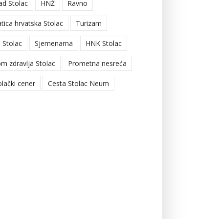
ad Stolac
HNŽ
Ravno
tica hrvatska Stolac
Turizam
 Stolac
Sjemenarna
HNK Stolac
m zdravlja Stolac
Prometna nesreća
olački cener
Cesta Stolac Neum