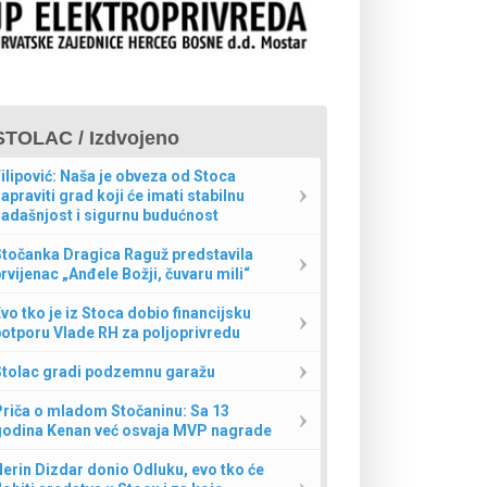
STOLAC / Izdvojeno
ilipović: Naša je obveza od Stoca
apraviti grad koji će imati stabilnu
adašnjost i sigurnu budućnost
Stočanka Dragica Raguž predstavila
rvijenac „Anđele Božji, čuvaru mili“
vo tko je iz Stoca dobio financijsku
otporu Vlade RH za poljoprivredu
Stolac gradi podzemnu garažu
Priča o mladom Stočaninu: Sa 13
godina Kenan već osvaja MVP nagrade
erin Dizdar donio Odluku, evo tko će