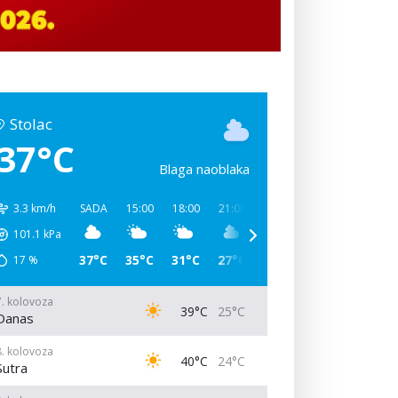
Stolac
37°C
Blaga naoblaka
3.3 km/h
SADA
15:00
18:00
21:00
00:00
03:00
06:00
101.1
kPa
37°C
35°C
31°C
27°C
26°C
25°C
31°C
17
%
7. kolovoza
39°C
25°C
Danas
8. kolovoza
40°C
24°C
Sutra