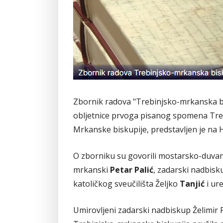
Zbornik radova "Trebinjsko-mrkanska bi
obljetnice prvoga pisanog spomena Treb
Mrkanske biskupije, predstavljen je na 
O zborniku su govorili mostarsko-duvanjs
mrkanski
Petar Palić
, zadarski nadbis
katoličkog sveučilišta Željko
Tanjić
i ur
Umirovljeni zadarski nadbiskup Želimir Pu