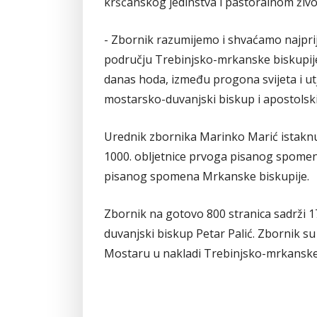
kršćanskog jedinstva i pastoralnom živ
- Zbornik razumijemo i shvaćamo najprij
području Trebinjsko-mrkanske biskupije
danas hoda, između progona svijeta i utje
mostarsko-duvanjski biskup i apostolski
Urednik zbornika Marinko Marić istaknu
1000. obljetnice prvoga pisanog spomena
pisanog spomena Mrkanske biskupije.
Zbornik na gotovo 800 stranica sadrži 1
duvanjski biskup Petar Palić. Zbornik su p
Mostaru u nakladi Trebinjsko-mrkanske 