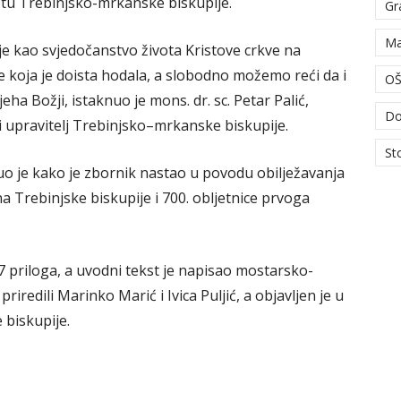
otu Trebinjsko-mrkanske biskupije.
Gr
Ma
e kao svjedočanstvo života Kristove crkve na
 koja je doista hodala, a slobodno možemo reći da i
OŠ
ha Božji, istaknuo je mons. dr. sc. Petar Palić,
Do
 upravitelj Trebinjsko–mrkanske biskupije.
St
o je kako je zbornik nastao u povodu obilježavanja
 Trebinjske biskupije i 700. obljetnice prvoga
7 priloga, a uvodni tekst je napisao mostarsko-
riredili Marinko Marić i Ivica Puljić, a objavljen je u
biskupije.