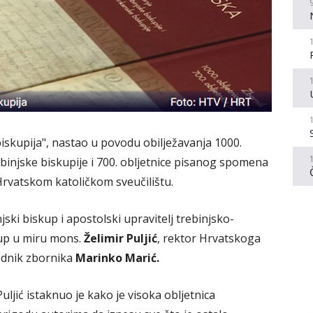
skupija", nastao u povodu obilježavanja 1000.
injske biskupije i 700. obljetnice pisanog spomena
Hrvatskom katoličkom sveučilištu.
ki biskup i apostolski upravitelj trebinjsko-
kup u miru mons.
Želimir Puljić
, rektor Hrvatskoga
ednik zbornika
Marinko Marić.
ljić istaknuo je kako je visoka obljetnica