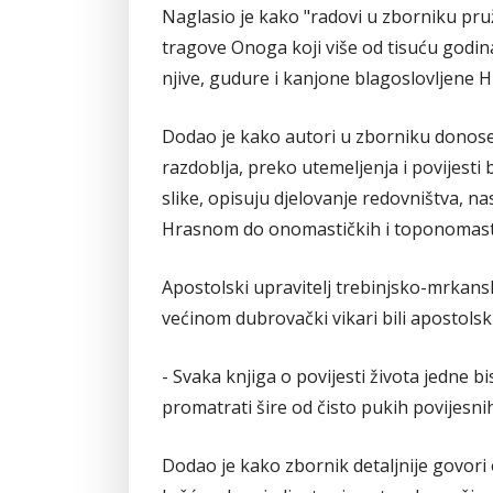
Naglasio je kako "radovi u zborniku pruž
tragove Onoga koji više od tisuću godina p
njive, gudure i kanjone blagoslovljene H
Dodao je kako autori u zborniku donose
razdoblja, preko utemeljenja i povijesti
slike, opisuju djelovanje redovništva, na
Hrasnom do onomastičkih i toponomastič
Apostolski upravitelj trebinjsko-mrkans
većinom dubrovački vikari bili apostolsk
- Svaka knjiga o povijesti života jedne bi
promatrati šire od čisto pukih povijesnih
Dodao je kako zbornik detaljnije govori