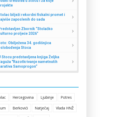
obiti sredstva u Stocu i za koje
rojekte
tolac bilježi rekordni fiskalni promet i
ajviše zaposlenih do sada
redstavljen Zbornik “Stolačko
ulturno proljeće 2026”
oto: Obilježena 34. godišnjica
oslobođenja Stoca
 Stocu predstavljena knjiga Željka
Raguža "Razotkrivanje nametnutih
narativa Samoprogon“
olac
Hercegovina
Ljubinje
Potres
eum
Berkovići
Natječaj
Vlada HNŽ