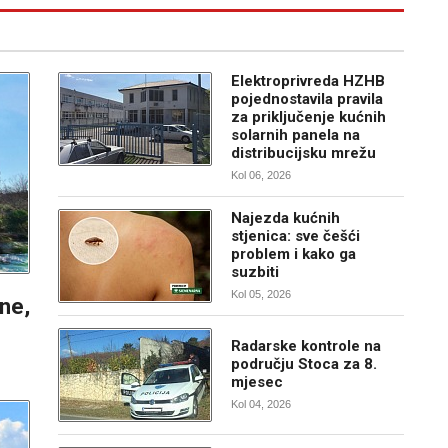
Elektroprivreda HZHB
pojednostavila pravila
za priključenje kućnih
solarnih panela na
distribucijsku mrežu
Kol 06, 2026
Najezda kućnih
stjenica: sve češći
problem i kako ga
suzbiti
Kol 05, 2026
ine,
Radarske kontrole na
području Stoca za 8.
mjesec
Kol 04, 2026