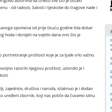
rigodu autorima da iznesu sve što je ostalo
nu - od radosti, žalosti i tjeskobe do tragove nade i
isanoga spomena od prije tisuću godine bila dobar
og hoda i donijeti na svjetlo dana ono što je
F
n
s
portretiranje prošlosti koje je za ljude vrlo važno.
p
voljno razoriti njegovu prošlost, ustvrdio je i
E
osti.
p
ji, zajednice, društva i naroda, istaknuo je i dodao
o uređeni zbornik, koji nas potiče da čuvamo silnu
N