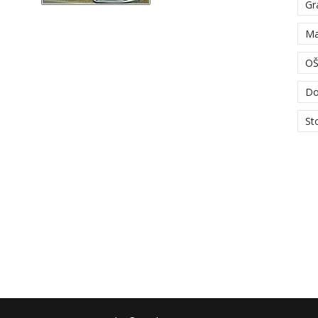
Gr
Ma
OŠ
Do
St