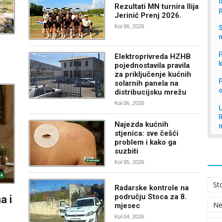
d
Rezultati MN turnira Ilija
p
Jerinić Prenj 2026.
Kol 06, 2026
S
n
P
Elektroprivreda HZHB
k
pojednostavila pravila
za priključenje kućnih
F
solarnih panela na
distribucijsku mrežu
Kol 06, 2026
U
Najezda kućnih
stjenica: sve češći
problem i kako ga
suzbiti
Kol 05, 2026
St
Radarske kontrole na
području Stoca za 8.
a i
N
mjesec
Kol 04, 2026