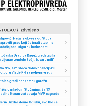
STOLAC / Izdvojeno
ilipović: Naša je obveza od Stoca
apraviti grad koji će imati stabilnu
adašnjost i sigurnu budućnost
Stočanka Dragica Raguž predstavila
rvijenac „Anđele Božji, čuvaru mili“
vo tko je iz Stoca dobio financijsku
otporu Vlade RH za poljoprivredu
Stolac gradi podzemnu garažu
Priča o mladom Stočaninu: Sa 13
godina Kenan već osvaja MVP nagrade
erin Dizdar donio Odluku, evo tko će