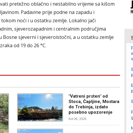
vati pretežno oblačno i nestabilno vrijeme sa kišom
mljavinom. Padavine prije podne na zapadu i
 tokom noći i u ostatku zemlje. Lokalno jači
padnim, sjeverozapadnim i centralnim područjima
 Bosne sjeverni i sjeveroistočni, a u ostatku zemlje
zraka od 19 do 26 °C.
F
n
s
p
E
p
"Vatreni prsten" od
Stoca, Čapljine, Mostara
do Trebinja, izdato
posebno upozorenje
Kol 06, 2026
N