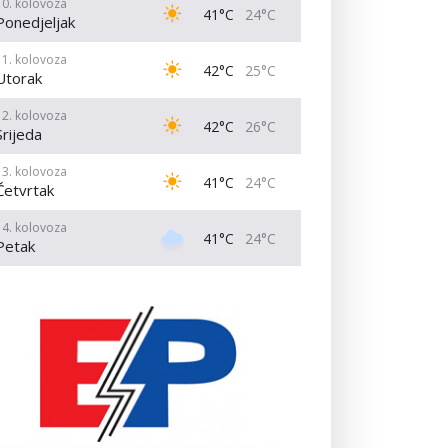
10. kolovoza
41°C
24°C
Ponedjeljak
11. kolovoza
42°C
25°C
Utorak
12. kolovoza
42°C
26°C
Srijeda
13. kolovoza
41°C
24°C
Četvrtak
14. kolovoza
41°C
24°C
Petak