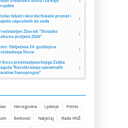
obiti sredstva u Stocu i za koje
rojekte
tolac bilježi rekordni fiskalni promet i
ajviše zaposlenih do sada
redstavljen Zbornik “Stolačko
ulturno proljeće 2026”
oto: Obilježena 34. godišnjica
oslobođenja Stoca
 Stocu predstavljena knjiga Željka
Raguža "Razotkrivanje nametnutih
narativa Samoprogon“
olac
Hercegovina
Ljubinje
Potres
eum
Berkovići
Natječaj
Vlada HNŽ