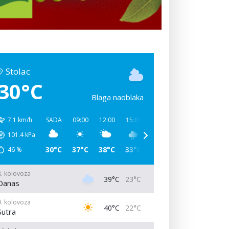
Stolac
30°C
Blaga naoblaka
7.1 km/h
SADA
09:00
12:00
15:00
18:00
21:00
00:00
101.4
kPa
30°C
37°C
38°C
33°C
25°C
23°C
23°C
46
%
8. kolovoza
39°C
23°C
Danas
9. kolovoza
40°C
22°C
Sutra