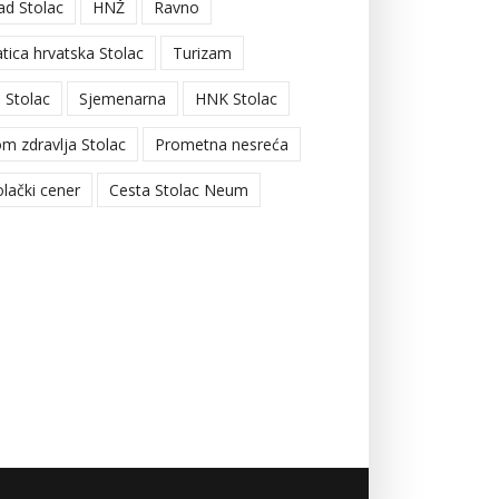
ad Stolac
HNŽ
Ravno
tica hrvatska Stolac
Turizam
 Stolac
Sjemenarna
HNK Stolac
m zdravlja Stolac
Prometna nesreća
olački cener
Cesta Stolac Neum