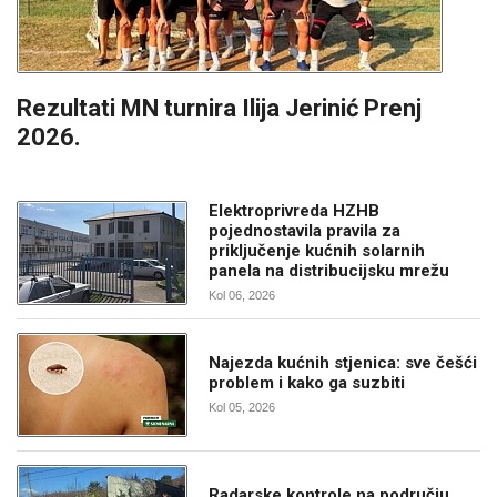
Rezultati MN turnira Ilija Jerinić Prenj
2026.
Elektroprivreda HZHB
pojednostavila pravila za
priključenje kućnih solarnih
panela na distribucijsku mrežu
Kol 06, 2026
Najezda kućnih stjenica: sve češći
problem i kako ga suzbiti
Kol 05, 2026
Radarske kontrole na području