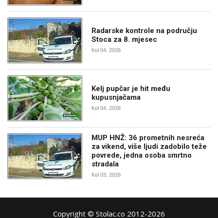
Radarske kontrole na području
Stoca za 8. mjesec
Kol 04, 2026
Kelj pupčar je hit među
kupusnjačama
Kol 04, 2026
MUP HNŽ: 36 prometnih nesreća
za vikend, više ljudi zadobilo teže
povrede, jedna osoba smrtno
stradala
Kol 03, 2026
Copyright © Stolac.co 2012-2026