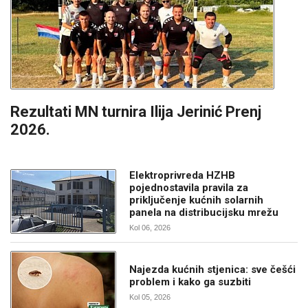
Rezultati MN turnira Ilija Jerinić Prenj
2026.
Elektroprivreda HZHB
pojednostavila pravila za
priključenje kućnih solarnih
panela na distribucijsku mrežu
Kol 06, 2026
Najezda kućnih stjenica: sve češći
problem i kako ga suzbiti
Kol 05, 2026