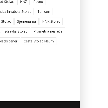
ad Stolac
HNŽ
Ravno
tica hrvatska Stolac
Turizam
 Stolac
Sjemenarna
HNK Stolac
m zdravlja Stolac
Prometna nesreća
olački cener
Cesta Stolac Neum