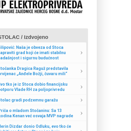
STOLAC / Izdvojeno
ilipović: Naša je obveza od Stoca
apraviti grad koji će imati stabilnu
adašnjost i sigurnu budućnost
Stočanka Dragica Raguž predstavila
rvijenac „Anđele Božji, čuvaru mili“
vo tko je iz Stoca dobio financijsku
otporu Vlade RH za poljoprivredu
Stolac gradi podzemnu garažu
Priča o mladom Stočaninu: Sa 13
godina Kenan već osvaja MVP nagrade
erin Dizdar donio Odluku, evo tko će