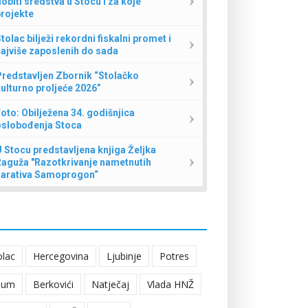
obiti sredstva u Stocu i za koje
rojekte
tolac bilježi rekordni fiskalni promet i
ajviše zaposlenih do sada
redstavljen Zbornik “Stolačko
ulturno proljeće 2026”
oto: Obilježena 34. godišnjica
oslobođenja Stoca
 Stocu predstavljena knjiga Željka
Raguža "Razotkrivanje nametnutih
narativa Samoprogon“
olac
Hercegovina
Ljubinje
Potres
eum
Berkovići
Natječaj
Vlada HNŽ