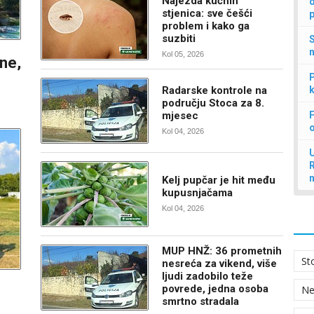
Najezda kućnih
d
stjenica: sve češći
p
problem i kako ga
suzbiti
S
n
Kol 05, 2026
ine,
P
Radarske kontrole na
k
području Stoca za 8.
mjesec
F
Kol 04, 2026
U
Kelj pupčar je hit među
kupusnjačama
Kol 04, 2026
MUP HNŽ: 36 prometnih
St
nesreća za vikend, više
ljudi zadobilo teže
povrede, jedna osoba
N
smrtno stradala