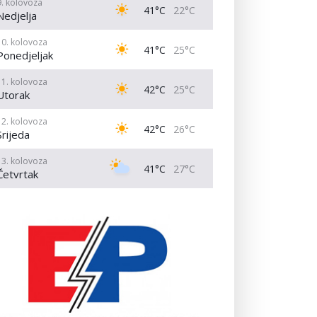
9. kolovoza
41°C
22°C
Nedjelja
10. kolovoza
41°C
25°C
Ponedjeljak
11. kolovoza
42°C
25°C
Utorak
12. kolovoza
42°C
26°C
Srijeda
13. kolovoza
41°C
27°C
Četvrtak