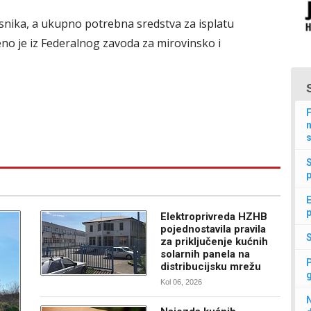
isnika, a ukupno potrebna sredstva za isplatu
no je iz Federalnog zavoda za mirovinsko i
F
n
s
p
E
p
Elektroprivreda HZHB
pojednostavila pravila
za priključenje kućnih
solarnih panela na
distribucijsku mrežu
Kol 06, 2026
N