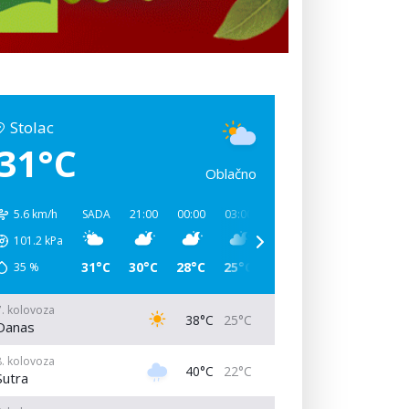
Stolac
31°C
Oblačno
5.6 km/h
SADA
21:00
00:00
03:00
06:00
09:00
12:00
101.2
kPa
31°C
30°C
28°C
25°C
31°C
38°C
39°C
35
%
7. kolovoza
38°C
25°C
Danas
8. kolovoza
40°C
22°C
Sutra