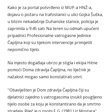
Kako je za portal potvrđeno iz MUP-a HNŽ-a,
dojavu o požaru na trafostanici u ulici Gojka Šuška,
u blizini nekadašnje Duhanske stanice, policija je
zaprimila u 9:45 sati. Na teren su odmah upućeni
pripadnici Profesionalne vatrogasne jedinice
Čapljina koji su tijekom intervencije primijetili
nepomično tijelo.
Na mjesto događaja ubrzo je stigla i ekipa Hitne
pomoći Doma zdravlja Čapljina, no liječnik je
nažalost mogao samo konstatirati smrt.
''Obaviješten je Dom zdravlja Čapljina čiji su
djelatnici zajedno s vatrogascima izvukli pougljeno
tijelo osobe za koju je konstantirano da je smrtno
stradala. Riječ je o osobi F. G. (1981.) iz Mostara'',