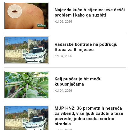
Najezda kućnih stjenica: sve češći
problem i kako ga suzbiti
Kol 05, 2026
Radarske kontrole na području
Stoca za 8. mjesec
Kol 04, 2026
Kelj pupčar je hit među
kupusnjačama
Kol 04, 2026
MUP HNŽ: 36 prometnih nesreća
za vikend, više ljudi zadobilo teže
povrede, jedna osoba smrtno
stradala