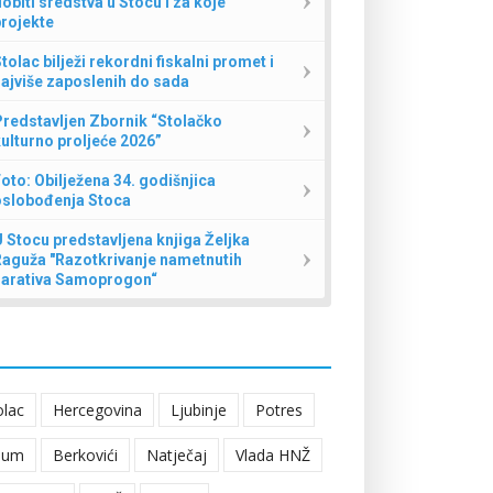
obiti sredstva u Stocu i za koje
rojekte
tolac bilježi rekordni fiskalni promet i
ajviše zaposlenih do sada
redstavljen Zbornik “Stolačko
ulturno proljeće 2026”
oto: Obilježena 34. godišnjica
oslobođenja Stoca
 Stocu predstavljena knjiga Željka
Raguža "Razotkrivanje nametnutih
narativa Samoprogon“
olac
Hercegovina
Ljubinje
Potres
eum
Berkovići
Natječaj
Vlada HNŽ