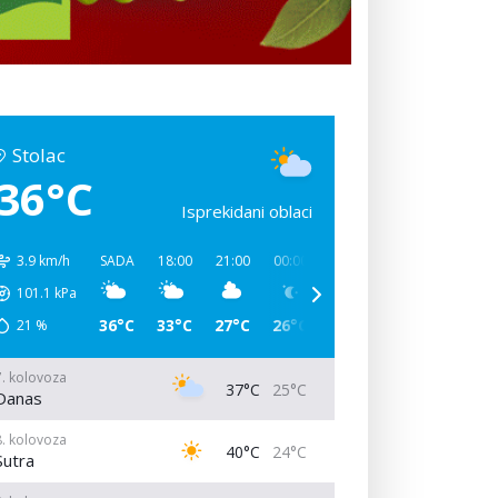
Stolac
36°C
Isprekidani oblaci
3.9 km/h
SADA
18:00
21:00
00:00
03:00
06:00
09:00
101.1
kPa
36°C
33°C
27°C
26°C
25°C
31°C
38°C
21
%
7. kolovoza
37°C
25°C
Danas
8. kolovoza
40°C
24°C
Sutra