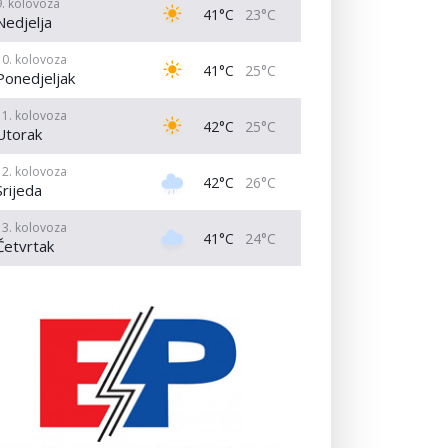
9. kolovoza
41°C
23°C
Nedjelja
10. kolovoza
41°C
25°C
Ponedjeljak
11. kolovoza
42°C
25°C
Utorak
12. kolovoza
42°C
26°C
Srijeda
13. kolovoza
41°C
24°C
Četvrtak