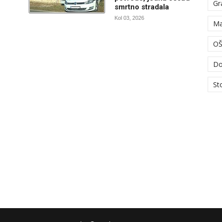
Gr
smrtno stradala
Kol 03, 2026
Ma
OŠ
Do
St