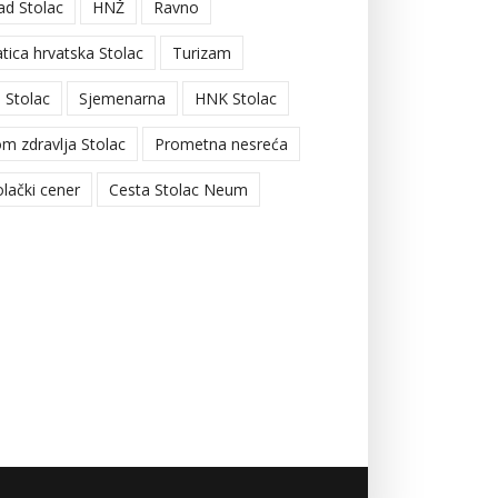
ad Stolac
HNŽ
Ravno
tica hrvatska Stolac
Turizam
 Stolac
Sjemenarna
HNK Stolac
m zdravlja Stolac
Prometna nesreća
olački cener
Cesta Stolac Neum