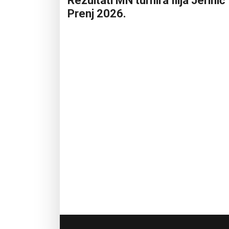
Rezultati MN turnira Ilija Jerinić
Prenj 2026.