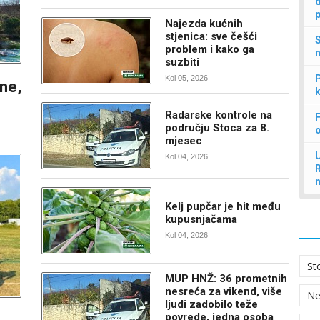
d
p
Najezda kućnih
stjenica: sve češći
S
problem i kako ga
n
suzbiti
P
Kol 05, 2026
ine,
k
Radarske kontrole na
F
području Stoca za 8.
mjesec
U
Kol 04, 2026
Kelj pupčar je hit među
kupusnjačama
Kol 04, 2026
St
MUP HNŽ: 36 prometnih
nesreća za vikend, više
N
ljudi zadobilo teže
povrede, jedna osoba