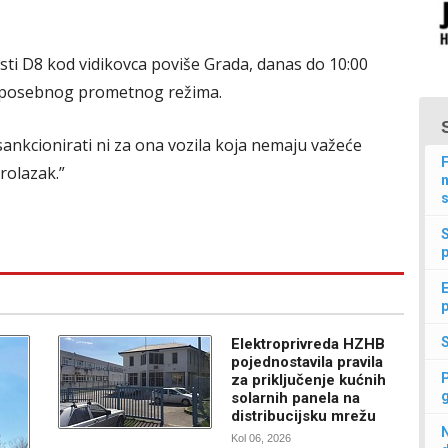
ti D8 kod vidikovca poviše Grada, danas do 10:00
m posebnog prometnog režima.
sankcionirati ni za ona vozila koja nemaju važeće
F
rolazak.”
n
s
p
E
p
Elektroprivreda HZHB
pojednostavila pravila
za priključenje kućnih
solarnih panela na
distribucijsku mrežu
N
Kol 06, 2026