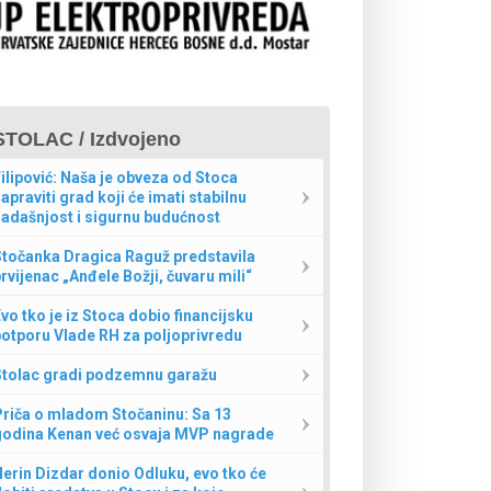
STOLAC / Izdvojeno
ilipović: Naša je obveza od Stoca
apraviti grad koji će imati stabilnu
adašnjost i sigurnu budućnost
Stočanka Dragica Raguž predstavila
rvijenac „Anđele Božji, čuvaru mili“
vo tko je iz Stoca dobio financijsku
otporu Vlade RH za poljoprivredu
Stolac gradi podzemnu garažu
Priča o mladom Stočaninu: Sa 13
godina Kenan već osvaja MVP nagrade
erin Dizdar donio Odluku, evo tko će