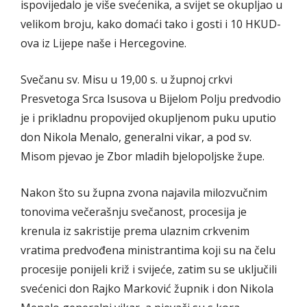
ispovijedalo je više svećenika, a svijet se okupljao u
velikom broju, kako domaći tako i gosti i 10 HKUD-
ova iz Lijepe naše i Hercegovine.
Svečanu sv. Misu u 19,00 s. u župnoj crkvi
Presvetoga Srca Isusova u Bijelom Polju predvodio
je i prikladnu propovijed okupljenom puku uputio
don Nikola Menalo, generalni vikar, a pod sv.
Misom pjevao je Zbor mladih bjelopoljske župe.
Nakon što su župna zvona najavila milozvučnim
tonovima večerašnju svečanost, procesija je
krenula iz sakristije prema ulaznim crkvenim
vratima predvođena ministrantima koji su na čelu
procesije ponijeli križ i svijeće, zatim su se uključili
svećenici don Rajko Marković župnik i don Nikola