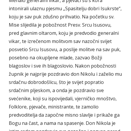
Menalo generalni vikar, a pjevači su s kora
intonirali ulaznu pjesmu „Spasitelju dobri Isukrste“,
koju je sav puk zdušno prihvatio. Na početku sv.
Mise slijedila je pobožnost Presv. Srcu Isusovu,
pred glavnim oltarom, koju je predvodio generalni
vikar, te izrečenom molitvom sav nazočni svijet
posvetio Srcu Isusovu, a poslije molitve na sav puk,
posebno na okupljene mlade, zazvao Božji
blagoslov i sve ih blagoslovio. Nakon pobožnosti
župnik je najprije pozdravio don Nikolu i zaželio mu
srdačnu dobrodošlicu, što je svijet popratio
srdačnim pljeskom, a onda je pozdravio sve
svećenike, koji su ispovijedali, vjerničko mnoštvo,
Folklore, pjevače, ministrante, te zamolio
predvoditelja da započne misno slavlje i prikaže ga
Bogu na čast, a nama na spasenje. Don Nikola je