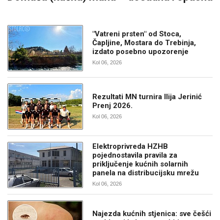
"Vatreni prsten" od Stoca,
Čapljine, Mostara do Trebinja,
izdato posebno upozorenje
Kol 06, 2026
Rezultati MN turnira Ilija Jerinić
Prenj 2026.
Kol 06, 2026
Elektroprivreda HZHB
pojednostavila pravila za
priključenje kućnih solarnih
panela na distribucijsku mrežu
Kol 06, 2026
Najezda kućnih stjenica: sve češći