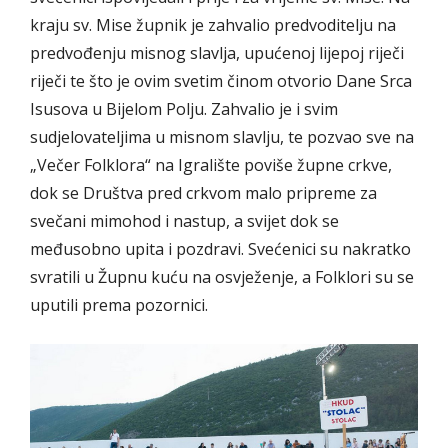
kraju sv. Mise župnik je zahvalio predvoditelju na
predvođenju misnog slavlja, upućenoj lijepoj riječi
riječi te što je ovim svetim činom otvorio Dane Srca
Isusova u Bijelom Polju. Zahvalio je i svim
sudjelovateljima u misnom slavlju, te pozvao sve na
„Večer Folklora“ na Igralište poviše župne crkve,
dok se Društva pred crkvom malo pripreme za
svečani mimohod i nastup, a svijet dok se
međusobno upita i pozdravi. Svećenici su nakratko
svratili u Župnu kuću na osvježenje, a Folklori su se
uputili prema pozornici.