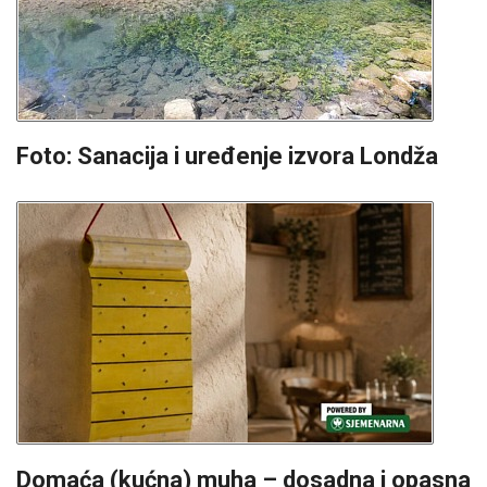
Foto: Sanacija i uređenje izvora Londža
Domaća (kućna) muha – dosadna i opasna