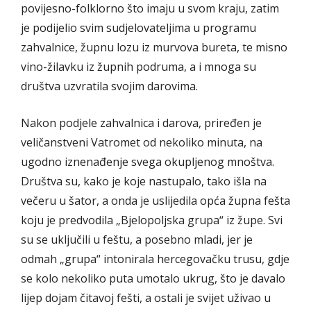
povijesno-folklorno što imaju u svom kraju, zatim
je podijelio svim sudjelovateljima u programu
zahvalnice, župnu lozu iz murvova bureta, te misno
vino-žilavku iz župnih podruma, a i mnoga su
društva uzvratila svojim darovima.
Nakon podjele zahvalnica i darova, priređen je
veličanstveni Vatromet od nekoliko minuta, na
ugodno iznenađenje svega okupljenog mnoštva.
Društva su, kako je koje nastupalo, tako išla na
večeru u šator, a onda je uslijedila opća župna fešta
koju je predvodila „Bjelopoljska grupa“ iz župe. Svi
su se uključili u feštu, a posebno mladi, jer je
odmah „grupa“ intonirala hercegovačku trusu, gdje
se kolo nekoliko puta umotalo ukrug, što je davalo
lijep dojam čitavoj fešti, a ostali je svijet uživao u