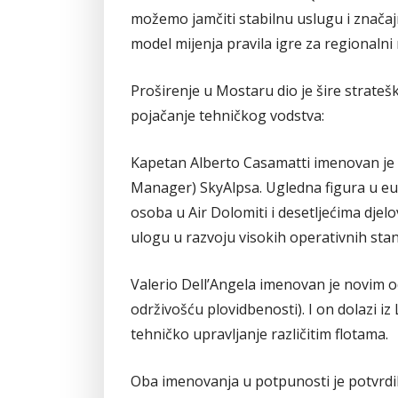
možemo jamčiti stabilnu uslugu i značaj
model mijenja pravila igre za regionalni 
Proširenje u Mostaru dio je šire strateš
pojačanje tehničkog vodstva:
Kapetan Alberto Casamatti imenovan j
Manager) SkyAlpsa. Ugledna figura u eu
osoba u Air Dolomiti i desetljećima dje
ulogu u razvoju visokih operativnih sta
Valerio Dell’Angela imenovan je novim
održivošću plovidbenosti). I on dolazi 
tehničko upravljanje različitim flotama.
Oba imenovanja u potpunosti je potvrdila