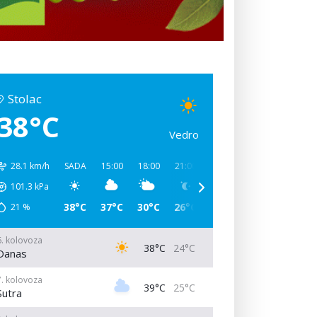
Stolac
38°C
Vedro
28.1 km/h
SADA
15:00
18:00
21:00
00:00
03:00
06:00
101.3
kPa
38°C
37°C
30°C
26°C
25°C
25°C
31°C
21
%
6. kolovoza
38°C
24°C
Danas
7. kolovoza
39°C
25°C
Sutra