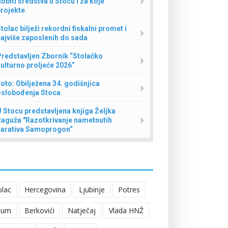
obiti sredstva u Stocu i za koje
rojekte
tolac bilježi rekordni fiskalni promet i
ajviše zaposlenih do sada
redstavljen Zbornik “Stolačko
ulturno proljeće 2026”
oto: Obilježena 34. godišnjica
oslobođenja Stoca
 Stocu predstavljena knjiga Željka
Raguža "Razotkrivanje nametnutih
narativa Samoprogon“
olac
Hercegovina
Ljubinje
Potres
eum
Berkovići
Natječaj
Vlada HNŽ