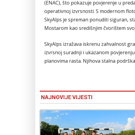
(ENAC), što pokazuje povjerenje u preda
operativnoj izvrsnosti. S modernom flot
SkyAlps je spreman ponuditi siguran, sta
Mostarom kao središnjim čvorištem svo
SkyAlps izražava iskrenu zahvalnost gr
izvrsnoj suradnji i ukazanom povjerenj
planovima rasta. Njihova stalna podrška 
NAJNOVIJE VIJESTI