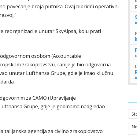
d
no povećanje broja putnika. Ovaj hibridni operativni
p
razvoj.“
S
n
ke reorganizacije unutar SkyAlpsa, koju prati
P
k
F
e odgovornom osobom (Accountable
ropskom zrakoplovstvu, ranije je bio odgovorna
U
lovao unutar Lufthansa Grupe, gdje je imao ključnu
ndarda.
 odgovornim za CAMO (Upravljanje
iz Lufthansa Grupe, gdje je godinama nadgledao
St
N
 talijanska agencija za civilno zrakoplovstvo