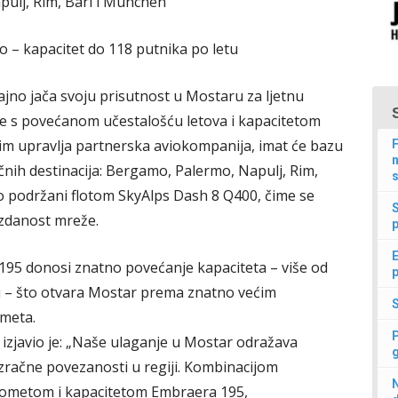
pulj, Rim, Bari i München
o – kapacitet do 118 putnika po letu
ajno jača svoju prisutnost u Mostaru za ljetnu
je s povećanom učestalošću letova i kapacitetom
im upravlja partnerska aviokompanija, imat će bazu
F
n
učnih destinacija: Bergamo, Palermo, Napulj, Rim,
s
tno podržani flotom SkyAlps Dash 8 Q400, čime se
uzdanost mreže.
p
E
195 donosi znatno povećanje kapaciteta – više od
p
nu – što otvara Mostar prema znatno većim
meta.
, izjavio je: „Naše ulaganje u Mostar odražava
zračne povezanosti u regiji. Kombinacijom
N
 dometom i kapacitetom Embraera 195,