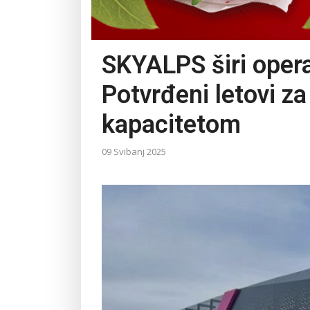
SKYALPS širi oper
Potvrđeni letovi z
kapacitetom
09 Svibanj 2025