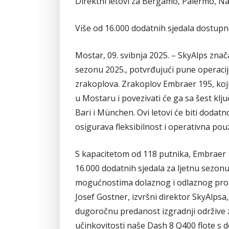
Direktni letovi za Bergamo, Palermo, Na
Više od 16.000 dodatnih sjedala dostupn
Mostar, 09. svibnja 2025. – SkyAlps znač
sezonu 2025., potvrđujući pune operaci
zrakoplova. Zrakoplov Embraer 195, koj
u Mostaru i povezivati će ga sa šest klj
Bari i München. Ovi letovi će biti doda
osigurava fleksibilnost i operativna po
S kapacitetom od 118 putnika, Embraer 
16.000 dodatnih sjedala za ljetnu sezo
mogućnostima dolaznog i odlaznog pro
Josef Gostner, izvršni direktor SkyAlpsa
dugoročnu predanost izgradnji održive 
učinkovitosti naše Dash 8 Q400 flote s