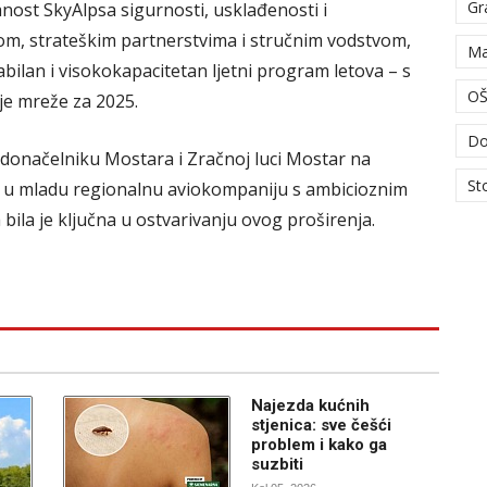
Gr
nost SkyAlpsa sigurnosti, usklađenosti i
om, strateškim partnerstvima i stručnim vodstvom,
Ma
bilan i visokokapacitetan ljetni program letova – s
OŠ
je mreže za 2025.
Do
adonačelniku Mostara i Zračnoj luci Mostar na
St
u u mladu regionalnu aviokompaniju s ambicioznim
bila je ključna u ostvarivanju ovog proširenja.
Najezda kućnih
stjenica: sve češći
problem i kako ga
suzbiti