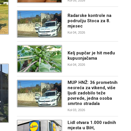
Kol 05, 2026
Radarske kontrole na
području Stoca za 8.
mjesec
Kol 04, 2026
Kelj pupčar je hit među
kupusnjačama
Kol 04, 2026
MUP HNŽ: 36 prometnih
nesreća za vikend, više
ljudi zadobilo teže
povrede, jedna osoba
smrtno stradala
Kol 03, 2026
Lidl otvara 1.000 radnih
mjesta u BiH,