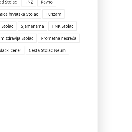
ad Stolac
HNŽ
Ravno
tica hrvatska Stolac
Turizam
 Stolac
Sjemenarna
HNK Stolac
m zdravlja Stolac
Prometna nesreća
olački cener
Cesta Stolac Neum