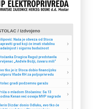
STOLAC / Izdvojeno
ilipović: Naša je obveza od Stoca
apraviti grad koji će imati stabilnu
adašnjost i sigurnu budućnost
Stočanka Dragica Raguž predstavila
rvijenac „Anđele Božji, čuvaru mili“
vo tko je iz Stoca dobio financijsku
otporu Vlade RH za poljoprivredu
Stolac gradi podzemnu garažu
Priča o mladom Stočaninu: Sa 13
godina Kenan već osvaja MVP nagrade
erin Dizdar donio Odluku, evo tko će