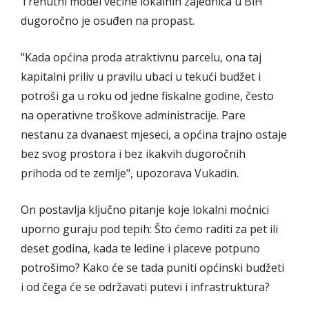
Trenutni model većine lokalnih zajednica u BiH
dugoročno je osuđen na propast.
"Kada općina proda atraktivnu parcelu, ona taj
kapitalni priliv u pravilu ubaci u tekući budžet i
potroši ga u roku od jedne fiskalne godine, često
na operativne troškove administracije. Pare
nestanu za dvanaest mjeseci, a općina trajno ostaje
bez svog prostora i bez ikakvih dugoročnih
prihoda od te zemlje", upozorava Vukadin.
On postavlja ključno pitanje koje lokalni moćnici
uporno guraju pod tepih: Što ćemo raditi za pet ili
deset godina, kada te ledine i placeve potpuno
potrošimo? Kako će se tada puniti općinski budžeti
i od čega će se održavati putevi i infrastruktura?