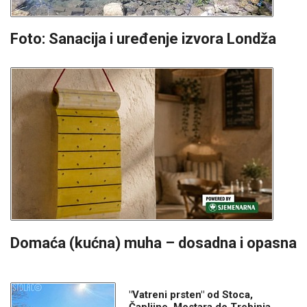
Foto: Sanacija i uređenje izvora Londža
Domaća (kućna) muha – dosadna i opasna
"Vatreni prsten" od Stoca,
Čapljine, Mostara do Trebinja,