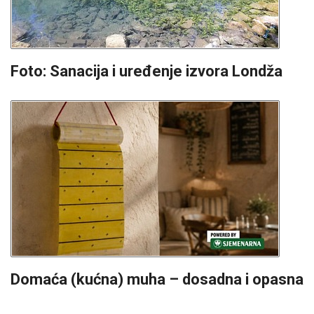
Foto: Sanacija i uređenje izvora Londža
Domaća (kućna) muha – dosadna i opasna