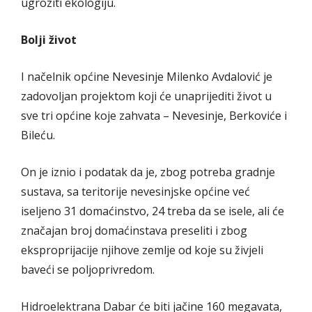
ugroziti ekologiju.
Bolji život
I načelnik općine Nevesinje Milenko Avdalović je
zadovoljan projektom koji će unaprijediti život u
sve tri općine koje zahvata – Nevesinje, Berkoviće i
Bileću.
On je iznio i podatak da je, zbog potreba gradnje
sustava, sa teritorije nevesinjske općine već
iseljeno 31 domaćinstvo, 24 treba da se isele, ali će
značajan broj domaćinstava preseliti i zbog
eksproprijacije njihove zemlje od koje su živjeli
baveći se poljoprivredom.
Hidroelektrana Dabar će biti jačine 160 megavata,