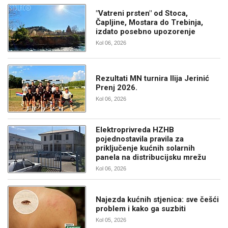
"Vatreni prsten" od Stoca,
Čapljine, Mostara do Trebinja,
izdato posebno upozorenje
Kol 06, 2026
Rezultati MN turnira Ilija Jerinić
Prenj 2026.
Kol 06, 2026
Elektroprivreda HZHB
pojednostavila pravila za
priključenje kućnih solarnih
panela na distribucijsku mrežu
Kol 06, 2026
Najezda kućnih stjenica: sve češći
problem i kako ga suzbiti
Kol 05, 2026