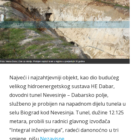
Najveći i najzahtjevniji objekt, kao dio budućeg
velikog hidroenergetskog sustava HE Dabar,
dovodni tunel Nevesinje – Dabarsko polje,
službeno je probijen na napadnom dijelu tunela u
selu Biograd kod Nevesinja. Tunel, dužine 12.125
metara, probili su radnici glavnog izvođača
“Integral inženjeringa”, radeći danonoćno u tri
smjene, pišu
Nezavisne
.