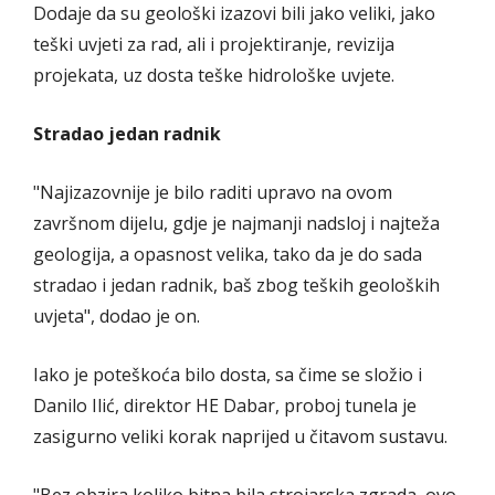
Dodaje da su geološki izazovi bili jako veliki, jako
teški uvjeti za rad, ali i projektiranje, revizija
projekata, uz dosta teške hidrološke uvjete.
Stradao jedan radnik
"Najizazovnije je bilo raditi upravo na ovom
završnom dijelu, gdje je najmanji nadsloj i najteža
geologija, a opasnost velika, tako da je do sada
stradao i jedan radnik, baš zbog teških geoloških
uvjeta", dodao je on.
Iako je poteškoća bilo dosta, sa čime se složio i
Danilo Ilić, direktor HE Dabar, proboj tunela je
zasigurno veliki korak naprijed u čitavom sustavu.
"Bez obzira koliko bitna bila strojarska zgrada, ovo