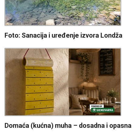
Foto: Sanacija i uređenje izvora Londža
Domaća (kućna) muha – dosadna i opasna