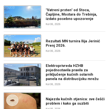
"Vatreni prsten" od Stoca,
Čapljine, Mostara do Trebinja,
izdato posebno upozorenje
Kol 06, 2026
Rezultati MN turnira Ilija Jerinić
Prenj 2026.
Kol 06, 2026
Elektroprivreda HZHB
pojednostavila pravila za
priključenje kućnih solarnih
panela na distribucijsku mrežu
Kol 06, 2026
Najezda kućnih stjenica: sve češći
problem i kako ga suzbiti
Kol 05, 2026