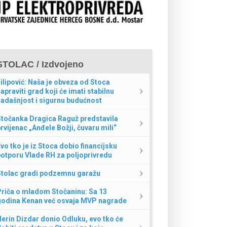
STOLAC / Izdvojeno
ilipović: Naša je obveza od Stoca
apraviti grad koji će imati stabilnu
adašnjost i sigurnu budućnost
Stočanka Dragica Raguž predstavila
rvijenac „Anđele Božji, čuvaru mili“
vo tko je iz Stoca dobio financijsku
otporu Vlade RH za poljoprivredu
Stolac gradi podzemnu garažu
Priča o mladom Stočaninu: Sa 13
godina Kenan već osvaja MVP nagrade
erin Dizdar donio Odluku, evo tko će