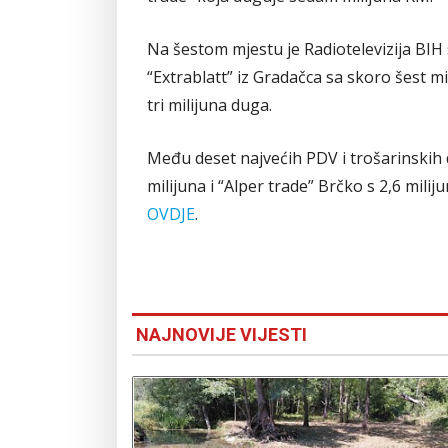
Na šestom mjestu je Radiotelevizija BI
“Extrablatt” iz Gradačca sa skoro šest 
tri milijuna duga.
Među deset najvećih PDV i trošarinskih du
milijuna i “Alper trade” Brčko s 2,6 mil
OVDJE
.
NAJNOVIJE VIJESTI