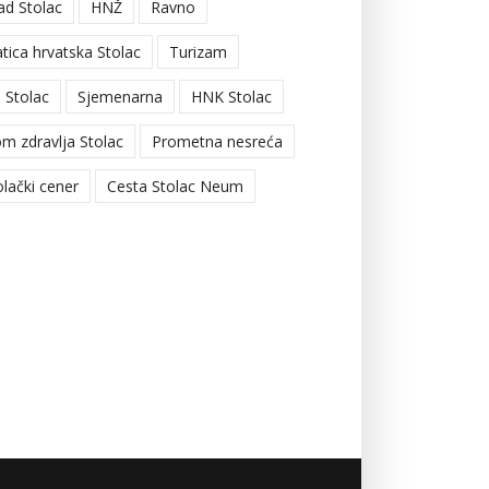
ad Stolac
HNŽ
Ravno
tica hrvatska Stolac
Turizam
 Stolac
Sjemenarna
HNK Stolac
m zdravlja Stolac
Prometna nesreća
olački cener
Cesta Stolac Neum