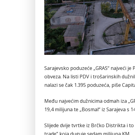
Sarajevsko poduzeće „GRAS“ najveći je P
obveza. Na listi PDV i trošarinskih dužni
nalazi se čak 1.395 poduzeća, piše Capita
Među najvećim dužnicima odmah iza „GRA
19,4 milijuna te „Bosmal“ iz Sarajeva s 1
Slijede dvije tvrtke iz Brčko Distrikta i 
trade” koja duguje sedam milijuna KM.