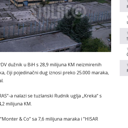
DV dužnik u BiH s 28,9 milijuna KM neizmirenih
ka, čiji pojedinačni dug iznosi preko 25.000 maraka,
l.
S“-a nalazi se tuzlanski Rudnik uglja „Kreka“ s
4,2 milijuna KM.
to “Monter & Co” sa 7,6 milijuna maraka i ”HISAR