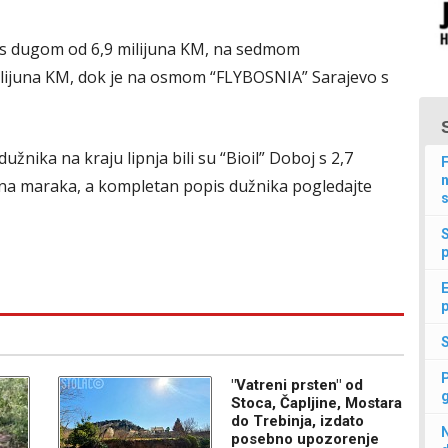
H s dugom od 6,9 milijuna KM, na sedmom
milijuna KM, dok je na osmom “FLYBOSNIA” Sarajevo s
žnika na kraju lipnja bili su “Bioil” Doboj s 2,7
F
n
ijuna maraka, a kompletan popis dužnika pogledajte
s
p
E
p
"Vatreni prsten" od
Stoca, Čapljine, Mostara
do Trebinja, izdato
N
posebno upozorenje