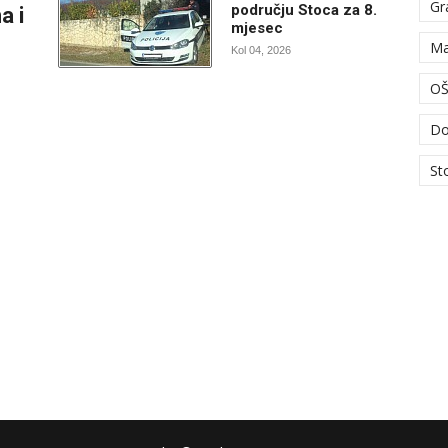
Gr
području Stoca za 8.
a i
mjesec
Ma
Kol 04, 2026
OŠ
Do
St