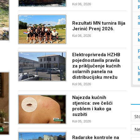
d
Kol 06, 2026
p
S
Rezultati MN turnira Ilija
n
Jerinić Prenj 2026.
P
Kol 06, 2026
k
F
Elektroprivreda HZHB
pojednostavila pravila
za priključenje kućnih
U
solarnih panela na
distribucijsku mrežu
Kol 06, 2026
Najezda kućnih
stjenica: sve češći
problem i kako ga
suzbiti
St
Kol 05, 2026
N
Radarske kontrole na