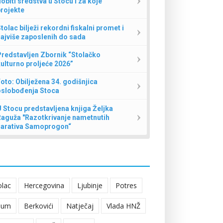
obiti sredstva u Stocu i za koje
rojekte
tolac bilježi rekordni fiskalni promet i
ajviše zaposlenih do sada
redstavljen Zbornik “Stolačko
ulturno proljeće 2026”
oto: Obilježena 34. godišnjica
oslobođenja Stoca
 Stocu predstavljena knjiga Željka
Raguža "Razotkrivanje nametnutih
narativa Samoprogon“
olac
Hercegovina
Ljubinje
Potres
eum
Berkovići
Natječaj
Vlada HNŽ