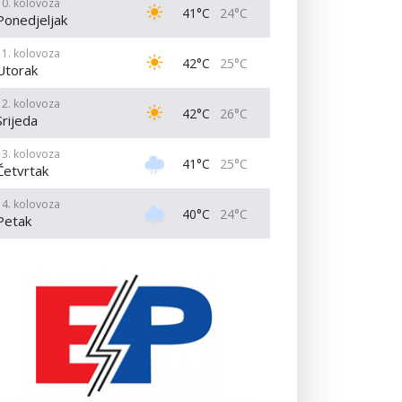
10. kolovoza
41°C
24°C
Ponedjeljak
11. kolovoza
42°C
25°C
Utorak
12. kolovoza
42°C
26°C
Srijeda
13. kolovoza
41°C
25°C
Četvrtak
14. kolovoza
40°C
24°C
Petak