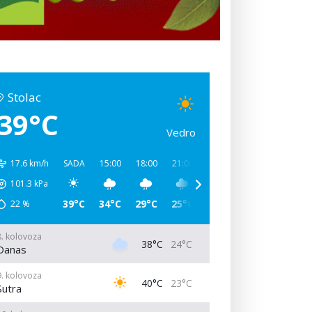
Stolac
39°C
Vedro
17.6 km/h
SADA
15:00
18:00
21:00
00:00
03:00
06:00
101.3
kPa
39°C
34°C
29°C
25°C
24°C
23°C
29°C
22
%
8. kolovoza
38°C
24°C
Danas
9. kolovoza
40°C
23°C
Sutra