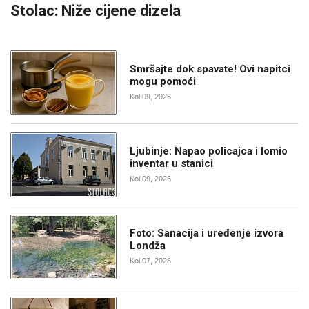
Stolac: Niže cijene dizela
Smršajte dok spavate! Ovi napitci
mogu pomoći
Kol 09, 2026
Ljubinje: Napao policajca i lomio
inventar u stanici
Kol 09, 2026
Foto: Sanacija i uređenje izvora
Londža
Kol 07, 2026