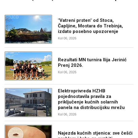
"Vatreni prsten" od Stoca,
Čapljine, Mostara do Trebinja,
izdato posebno upozorenje
Kol 06, 2026
Rezultati MN turnira Ilija Jerinić
Prenj 2026.
Kol 06, 2026
Elektroprivreda HZHB
pojednostavila pravila za
priključenje kućnih solarnih
panela na distribucijsku mrežu
Kol 06, 2026
Najezda kućnih stjenica: sve češći