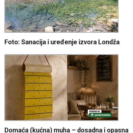
Foto: Sanacija i uređenje izvora Londža
Domaća (kućna) muha – dosadna i opasna