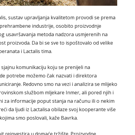
alis, sustav upravljanja kvalitetom provodi se prema
 prehrambene industrije, osobito proizvodnje
dnog usavršavanja metoda nadzora usmjerenih na
st proizvoda. Da bi se sve to ispoštovalo od velike
eranata i Lactalis tima.
 sjajnu komunikaciju koju se prenijeli na
de potrebe možemo čak nazvati i direktora
niciranje. Redovno smo na vezi i analizira se mlijeko
ovinskom službom mljekare Inmer, ali pored njih i
i za informacije poput stanja na računu ili o nekim
da ljudi iz Lactalisa obilaze svoj kooperante više
kojima smo poslovali, kaže Bavrka.
it reinvestira u domaće tržište. Proizvodne