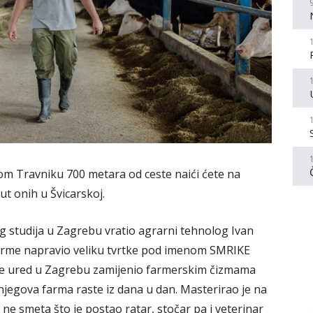
 Travniku 700 metara od ceste naići ćete na
t onih u Švicarskoj.
g studija u Zagrebu vratio agrarni tehnolog Ivan
farme napravio veliku tvrtke pod imenom SMRIKE
a je ured u Zagrebu zamijenio farmerskim čizmama
 njegova farma raste iz dana u dan. Masterirao je na
 ne smeta što je postao ratar, stočar pa i veterinar