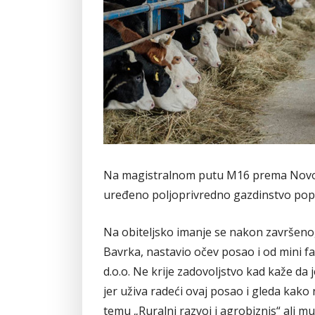
Na magistralnom putu M16 prema Novom
uređeno poljoprivredno gazdinstvo popu
Na obiteljsko imanje se nakon završeno
Bavrka, nastavio očev posao i od mini 
d.o.o. Ne krije zadovoljstvo kad kaže d
jer uživa radeći ovaj posao i gleda kako
temu „Ruralni razvoj i agrobiznis“ ali mu