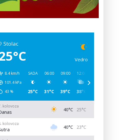
Stolac
25°C
Vedro
8.4 km/h
SADA
06:00
09:00
12:00
15:00
18:00
21:00
101.4
kPa
25°C
31°C
39°C
38°C
34°C
32°C
27°C
43
%
7. kolovoza
40°C
25°C
Danas
8. kolovoza
40°C
23°C
Sutra