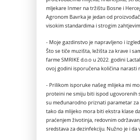
mljekare Inmer na tržištu Bosne i Herc
Agronom Bavrka je jedan od proizvođača
visokim standardima i strogim zahtjevim
- Moje gazdinstvo je napravljeno i izgled
Što se tiče muzišta, ležišta za krave i sa
farme SMRIKE d.o.o u 2022. godini Lactali
ovoj godini isporučena količina narasti n
- Prilikom isporuke našeg mlijeka mi mo
proteini ne smiju biti ispod ugovorenih 
su međunarodno priznati parametar za o
tako da mlijeko mora biti ekstra klase d
praćenjem životinja, redovnim održava
sredstava za dezinfekciju. Nužno je i da