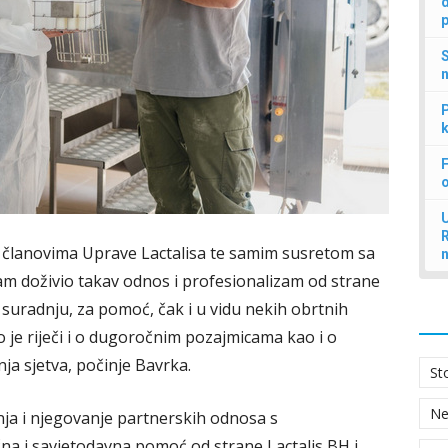
d
p
S
n
P
k
F
U
 članovima Uprave Lactalisa te samim susretom sa
sam doživio takav odnos i profesionalizam od strane
 suradnju, za pomoć, čak i u vidu nekih obrtnih
o je riječi i o dugoročnim pozajmicama kao i o
nja sjetva, počinje Bavrka.
St
N
nja i njegovanje partnerskih odnosa s
čna i savjetodavna pomoć od strane Lactalis BH i