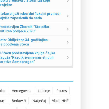
obiti sredstva u Stocu i za koje
rojekte
tolac bilježi rekordni fiskalni promet i
ajviše zaposlenih do sada
redstavljen Zbornik “Stolačko
ulturno proljeće 2026”
oto: Obilježena 34. godišnjica
oslobođenja Stoca
 Stocu predstavljena knjiga Željka
Raguža "Razotkrivanje nametnutih
narativa Samoprogon“
olac
Hercegovina
Ljubinje
Potres
eum
Berkovići
Natječaj
Vlada HNŽ