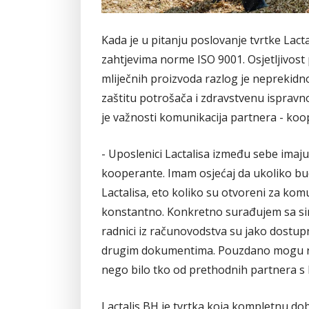
Kada je u pitanju poslovanje tvrtke Lact
zahtjevima norme ISO 9001. Osjetljivost
mliječnih proizvoda razlog je nepreki
zaštitu potrošača i zdravstvenu ispravno
je važnosti komunikacija partnera - koop
- Uposlenici Lactalisa između sebe imaju
kooperante. Imam osjećaj da ukoliko bu
Lactalisa, eto koliko su otvoreni za komu
konstantno. Konkretno surađujem sa sir
radnici iz računovodstva su jako dostupn
drugim dokumentima. Pouzdano mogu reći 
nego bilo tko od prethodnih partnera s 
Lactalis BH je tvrtka koja kompletnu dob