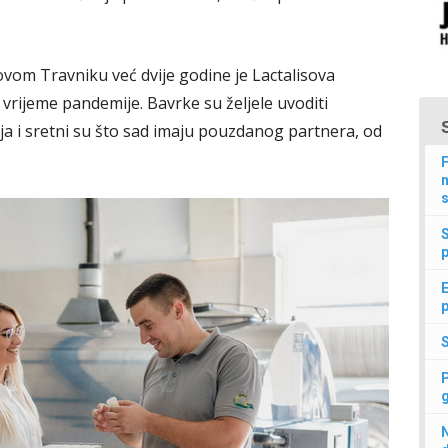
ovom Travniku već dvije godine je Lactalisova
 vrijeme pandemije. Bavrke su željele uvoditi
ja i sretni su što sad imaju pouzdanog partnera, od
F
n
s
p
E
p
N