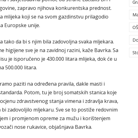
Gr
egovine, zapravo njihova konkurentska prednost.
Ma
 mlijeka koji se na svom gazdinstvu prilagodio
a Europske unije.
OŠ
Do
a tako da bi s njim bila zadovoljna svaka mljekara.
me higijene sve je na zavidnoj razini, kaže Bavrka. Sa
St
su je isporučeno je 430.000 litara mlijeka, dok će u
a 500.000 litara.
ramo paziti na određena pravila, dakle masti i
standarda. Potom, tu je broj somatskih stanica koje
cjenu zdravstvenog stanja vimena i zdravlja krava,
a bi zadovoljilo mljekaru. Sve se to postiže redovnim
njem i promjenom opreme za mužu i korištenjem
 vozači nose rukavice, objašnjava Bavrka.