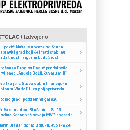
STOLAC / Izdvojeno
ilipović: Naša je obveza od Stoca
apraviti grad koji će imati stabilnu
adašnjost i sigurnu budućnost
Stočanka Dragica Raguž predstavila
rvijenac „Anđele Božji, čuvaru mili“
vo tko je iz Stoca dobio financijsku
otporu Vlade RH za poljoprivredu
Stolac gradi podzemnu garažu
Priča o mladom Stočaninu: Sa 13
godina Kenan već osvaja MVP nagrade
erin Dizdar donio Odluku, evo tko će