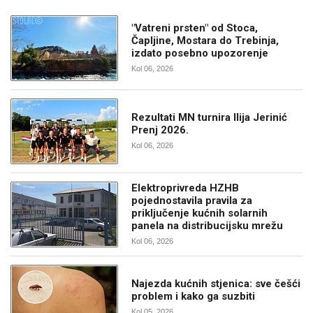
"Vatreni prsten" od Stoca,
Čapljine, Mostara do Trebinja,
izdato posebno upozorenje
Kol 06, 2026
Rezultati MN turnira Ilija Jerinić
Prenj 2026.
Kol 06, 2026
Elektroprivreda HZHB
pojednostavila pravila za
priključenje kućnih solarnih
panela na distribucijsku mrežu
Kol 06, 2026
Najezda kućnih stjenica: sve češći
problem i kako ga suzbiti
Kol 05, 2026