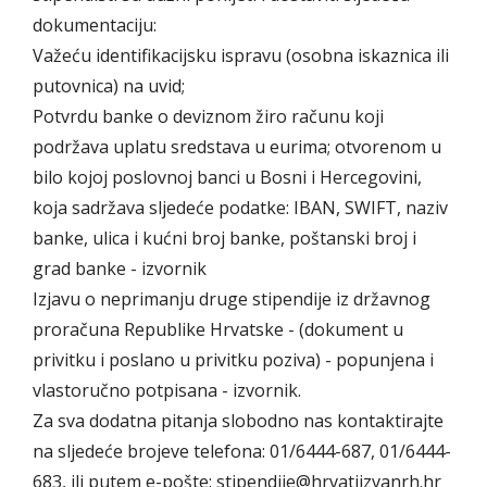
dokumentaciju:
Važeću identifikacijsku ispravu (osobna iskaznica ili
putovnica) na uvid;
Potvrdu banke o deviznom žiro računu koji
podržava uplatu sredstava u eurima; otvorenom u
bilo kojoj poslovnoj banci u Bosni i Hercegovini,
koja sadržava sljedeće podatke: IBAN, SWIFT, naziv
banke, ulica i kućni broj banke, poštanski broj i
grad banke - izvornik
Izjavu o neprimanju druge stipendije iz državnog
proračuna Republike Hrvatske - (dokument u
privitku i poslano u privitku poziva) - popunjena i
vlastoručno potpisana - izvornik.
Za sva dodatna pitanja slobodno nas kontaktirajte
na sljedeće brojeve telefona: 01/6444-687, 01/6444-
683, ili putem e-pošte: stipendije@hrvatiizvanrh.hr