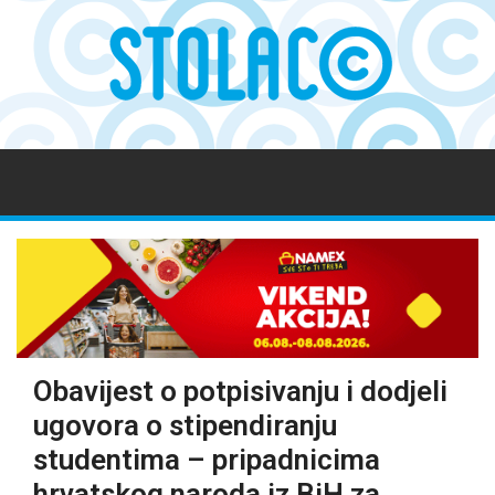
Obavijest o potpisivanju i dodjeli
ugovora o stipendiranju
studentima – pripadnicima
hrvatskog naroda iz BiH za