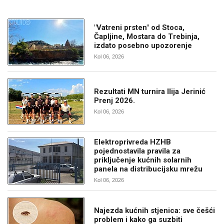
"Vatreni prsten" od Stoca,
Čapljine, Mostara do Trebinja,
izdato posebno upozorenje
Kol 06, 2026
Rezultati MN turnira Ilija Jerinić
Prenj 2026.
Kol 06, 2026
Elektroprivreda HZHB
pojednostavila pravila za
priključenje kućnih solarnih
panela na distribucijsku mrežu
Kol 06, 2026
Najezda kućnih stjenica: sve češći
problem i kako ga suzbiti