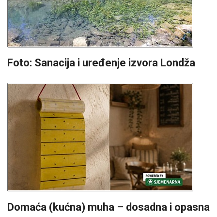
Foto: Sanacija i uređenje izvora Londža
Domaća (kućna) muha – dosadna i opasna