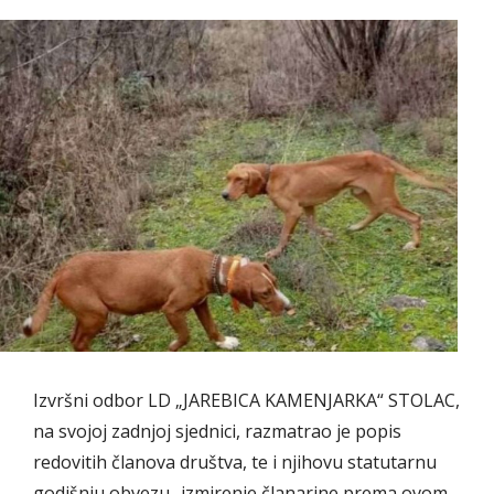
Izvršni odbor LD „JAREBICA KAMENJARKA“ STOLAC,
na svojoj zadnjoj sjednici, razmatrao je popis
redovitih članova društva, te i njihovu statutarnu
godišnju obvezu- izmirenje članarine prema ovom