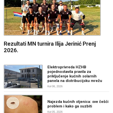
Rezultati MN turnira Ilija Jerinić Prenj
2026.
Elektroprivreda HZHB
pojednostavila pravila za
priključenje kućnih solarnih
panela na distribucijsku mrežu
Kol 06, 2026
Najezda kućnih stjenica: sve češći
problem i kako ga suzbiti
Kol 05, 2026