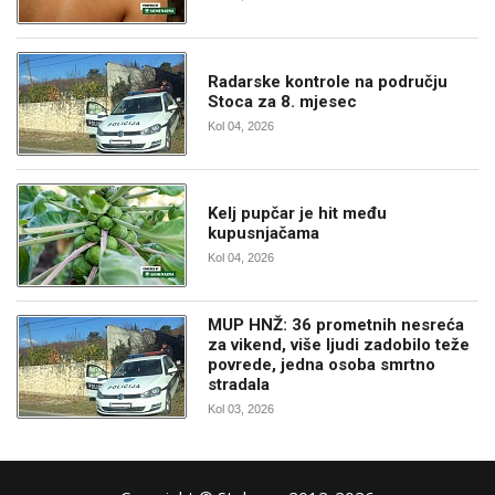
Radarske kontrole na području
Stoca za 8. mjesec
Kol 04, 2026
Kelj pupčar je hit među
kupusnjačama
Kol 04, 2026
MUP HNŽ: 36 prometnih nesreća
za vikend, više ljudi zadobilo teže
povrede, jedna osoba smrtno
stradala
Kol 03, 2026