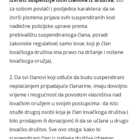
izvršiti suspenzija istih članova iz društva
, što
za sobom povlači i posljedice karaktera: da se
izvrši pismena prijava svih suspendiranih kod
nadležne policijske uprave prema
prebivalištu suspendiranoga člana, poradi
zakonske regulative( samo lovac koji je član
lovačkoga društva ima pravo na držanje i nošene
lovačkoga oružja),
2. Da svi članovi koji odluče da budu suspendirani
neplaćanjem pripadajuće članarine, imaju dovoljno
vrijeme i mogućnost da povodom vlasništva nad
lovačkim oružjem u svojim postupcima : da isto
otuđe drugoj osobi koja je član lovačkoga društva (
bilo prodajom ili donacijom) ili da se učlane u drugo
lovačko društvo. Sve ovo stoga: kako bi
suspendirani član iz našega društva izbjegao