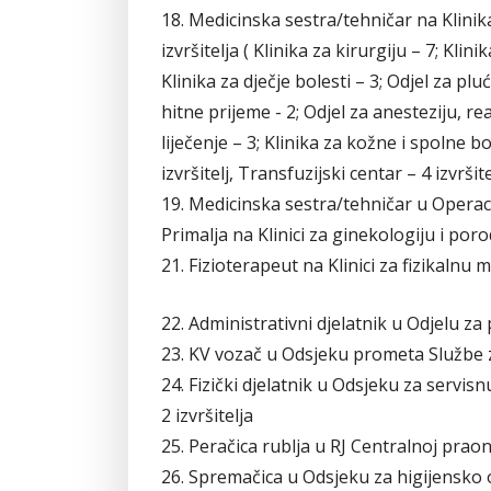
18. Medicinska sestra/tehničar na Kli
izvršitelja ( Klinika za kirurgiju – 7; Klin
Klinika za dječje bolesti – 3; Odjel za pl
hitne prijeme - 2; Odjel za anesteziju, re
liječenje – 3; Klinika za kožne i spolne bo
izvršitelj, Transfuzijski centar – 4 izvršite
19. Medicinska sestra/tehničar u Operacij
Primalja na Klinici za ginekologiju i porod
21. Fizioterapeut na Klinici za fizikalnu me
22. Administrativni djelatnik u Odjelu za p
23. KV vozač u Odsjeku prometa Službe za 
24. Fizički djelatnik u Odsjeku za servis
2 izvršitelja
25. Peračica rublja u RJ Centralnoj praoni
26. Spremačica u Odsjeku za higijensko 