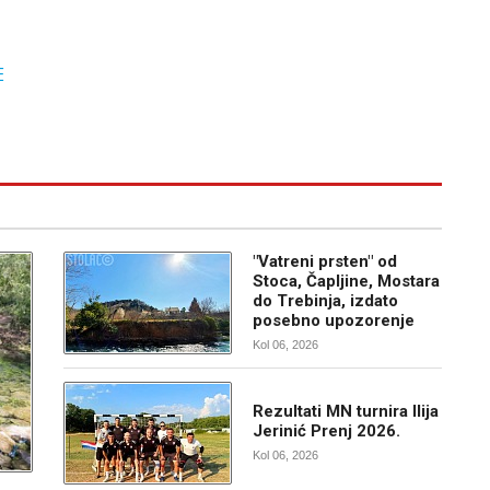
E
"Vatreni prsten" od
Stoca, Čapljine, Mostara
do Trebinja, izdato
posebno upozorenje
Kol 06, 2026
Rezultati MN turnira Ilija
Jerinić Prenj 2026.
Kol 06, 2026