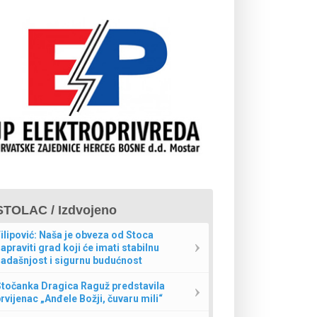
STOLAC / Izdvojeno
ilipović: Naša je obveza od Stoca
apraviti grad koji će imati stabilnu
adašnjost i sigurnu budućnost
Stočanka Dragica Raguž predstavila
rvijenac „Anđele Božji, čuvaru mili“