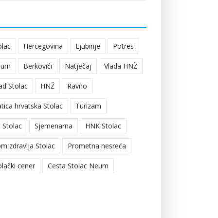
olac
Hercegovina
Ljubinje
Potres
eum
Berkovići
Natječaj
Vlada HNŽ
ad Stolac
HNŽ
Ravno
tica hrvatska Stolac
Turizam
 Stolac
Sjemenarna
HNK Stolac
m zdravlja Stolac
Prometna nesreća
olački cener
Cesta Stolac Neum