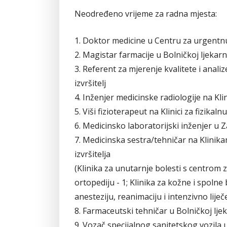
Neodređeno vrijeme za radna mjesta:
1. Doktor medicine u Centru za urgentnu m
2. Magistar farmacije u Bolničkoj ljekarni 
3. Referent za mjerenje kvalitete i anal
izvršitelj
4. Inženjer medicinske radiologije na Klini
5. Viši fizioterapeut na Klinici za fizikaln
6. Medicinsko laboratorijski inženjer u Z
7. Medicinska sestra/tehničar na Klini
izvršitelja
(Klinika za unutarnje bolesti s centrom za d
ortopediju - 1; Klinika za kožne i spolne b
anesteziju, reanimaciju i intenzivno liječe
8. Farmaceutski tehničar u Bolničkoj ljeka
9. Vozač specijalnog sanitetskog vozila