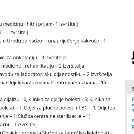
edicinu i hitni prijam- 1 izvršitelj
- 1 izvršitelj
ize u Uredu za nadzor i unaprijeđenje kakvoće - 1
ci za onkologiju - 3 izvršitelja
u medicinu i rehabilitaciju – 2 izvršitelja
avodu za laboratorijsku dijagnostiku – 2 izvršitelja
kama/Odjelima/Zavodima/Centrima/Službama - 16
ijalizu - 6; Klinika za dječje bolesti - 5; Klinika za
F
n
olesti – 1; Odjel za plućne bolesti i TBC – 1; Odjel za
s
nje – 1; Služba centralne sterilizacije – 1)
rni – 1 izvršitelj
p
 u Odsjeku prometa Službe za tehničke djelatnosti –