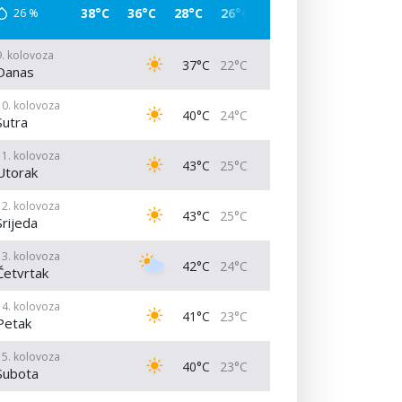
38°C
36°C
28°C
26°C
25°C
24°C
30°C
26
%
9. kolovoza
37°C
22°C
Danas
10. kolovoza
40°C
24°C
Sutra
11. kolovoza
43°C
25°C
Utorak
12. kolovoza
43°C
25°C
Srijeda
13. kolovoza
42°C
24°C
Četvrtak
14. kolovoza
41°C
23°C
Petak
15. kolovoza
40°C
23°C
Subota