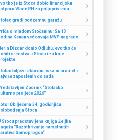
vo tko je iz Stoca dobio financijsku
otporu Vlade RH za poljoprivredu
Stolac gradi podzemnu garažu
Priča o mladom Stočaninu: Sa 13
godina Kenan već osvaja MVP nagrade
erin Dizdar donio Odluku, evo tko će
obiti sredstva u Stocu i za koje
rojekte
tolac bilježi rekordni fiskalni promet i
ajviše zaposlenih do sada
redstavljen Zbornik “Stolačko
ulturno proljeće 2026”
oto: Obilježena 34. godišnjica
oslobođenja Stoca
 Stocu predstavljena knjiga Željka
Raguža "Razotkrivanje nametnutih
narativa Samoprogon“