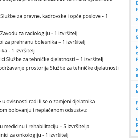
E
p
 Službe za pravne, kadrovske i opće poslove - 1
Zavodu za radiologiju - 1 izvršitelj
bi za prehranu bolesnika – 1 izvršitelj
N
a - 1 izvršitelj
d
ci Službe za tehničke djelatnosti – 1 izvršitelj
p
održavanje prostorija Službe za tehničke djelatnosti
S
n
P
k
 ovisnosti radi li se o zamjeni djelatnika
F
nom bolovanju i neplaćenom odsustvu:
U
nu medicinu i rehabilitaciju – 5 izvršitelja
ici za onkologiju - 1 izvršitelj