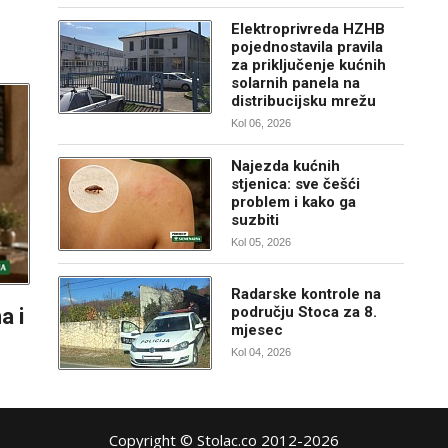
Elektroprivreda HZHB
pojednostavila pravila
za priključenje kućnih
solarnih panela na
distribucijsku mrežu
Kol 06, 2026
Najezda kućnih
stjenica: sve češći
problem i kako ga
suzbiti
Kol 05, 2026
Radarske kontrole na
području Stoca za 8.
a i
mjesec
Kol 04, 2026
Copyright © Stolac.co 2012-2026