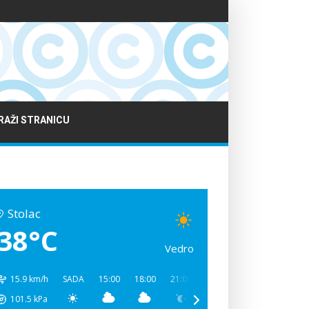
RAŽI STRANICU
Stolac
38°C
Vedro
15.9 km/h
SADA
15:00
18:00
21:00
00:00
03:00
06:00
101.5
kPa