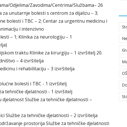
nikama/Odjelima/Zavodima/Centrima/Službama– 26
ika za unutarnje bolesti s centrom za dijalizu – 3;
ućne bolesti i TBC – 2; Centar za urgentnu medicinu i
St
animaciju i intenzivno
lesti – 1; Klinika za neurologiju – 1
N
lja)
Gr
skom traktu Klinike za kirurgiju – 1 izvršitelj 20.
ništvo – 4 izvršitelja
Ma
dicinu i rehabilitaciju – 3 izvršitelja
OŠ
lućne bolesti i TBC - 1 izvršitelj
Do
tehničke djelatnosti - 1 izvršitelj
St
nu djelatnost Službe za tehničke djelatnosti –
ci Službe za tehničke djelatnosti – 2 izvršitelja
održavanje prostorija Službe za tehničke djelatnosti