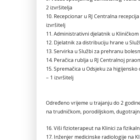
2 izvršitelja
10. Recepcionar u RJ Centralna recepcija
izvršitelj
11. Administrativni djelatnik u Kliničkom 
12. Djelatnik za distribuciju hrane u Služ
13. Servirka u Službi za prehranu bolesnik
14. Peračica rublja u RJ Centralnoj praoni
15. Spremačica u Odsjeku za higijensko 
– 1 izvršitelj
Određeno vrijeme u trajanju do 2 godine u
na trudničkom, porodiljskom, dugotraj
16. Viši fizioterapeut na Klinici za fizikal
17. Inženjer medicinske radiologije na Klin