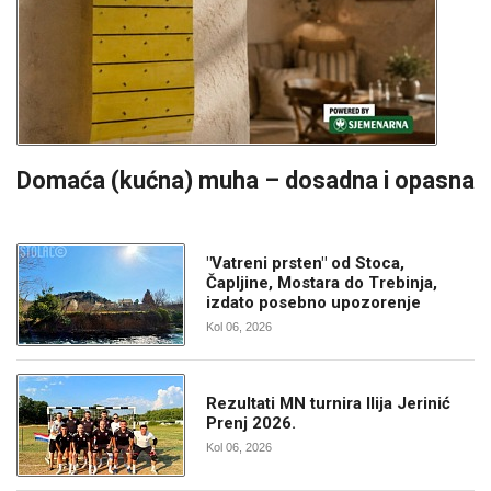
Domaća (kućna) muha – dosadna i opasna
"Vatreni prsten" od Stoca,
Čapljine, Mostara do Trebinja,
izdato posebno upozorenje
Kol 06, 2026
Rezultati MN turnira Ilija Jerinić
Prenj 2026.
Kol 06, 2026